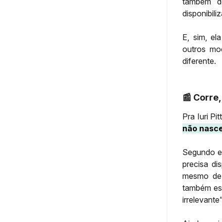
também de
disponibili
E, sim, el
outros mo
diferente.
📰 Corre,
Pra Iuri Pi
não nasce
Segundo el
precisa di
mesmo de 
também ess
irrelevante”