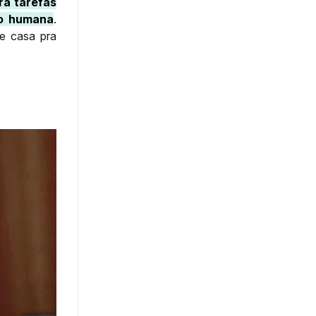
ra tarefas
ão humana
.
de casa pra