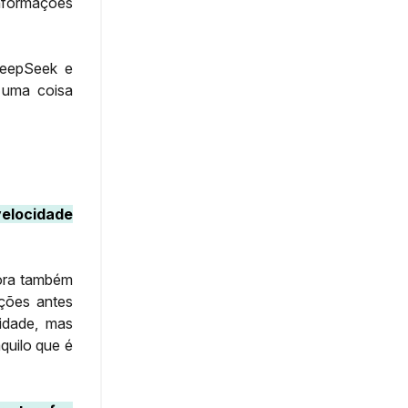
nformações
DeepSeek e
 uma coisa
velocidade
gora também
ções antes
idade, mas
quilo que é