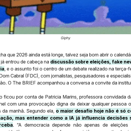
Giphy
ha que 2026 ainda está longe, talvez seja bom abrir o calendá
 já entrou de cabeça na
discussão sobre eleições, fake ne
ia
, e o assunto foi o centro de um debate realizado na terça-fe
om Cabral (FDC), com jornalistas, pesquisadores e especiali
o. O The BRIEF acompanhou a conversa a convite da institu
 ficou por conta de Patricia Marins, professora convidada 
inel com uma provocação digna de deixar qualquer pessoa 
ês da manhã. Segundo ela,
o maior desafio hoje não é só 
ação, mas entender como a IA já influencia decisões
rceba
. “A democracia depende não apenas de eleições l