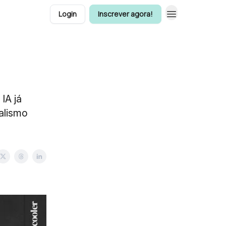
Login
Inscrever agora!
A já
alismo