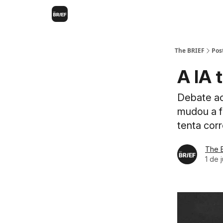
The BRIEF
Pos
A IA 
Debate ace
mudou a f
tenta corre
The 
1 de 