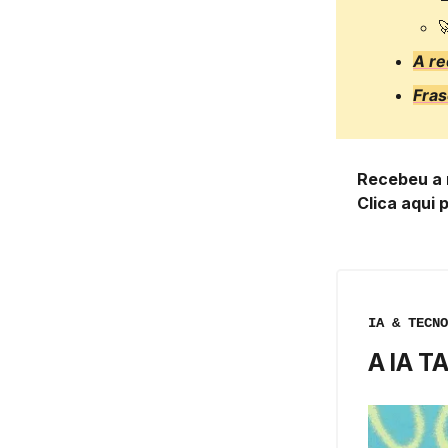

A r
Fras
Recebeu a 
Clica aqui 
IA & TECNO
A IA 