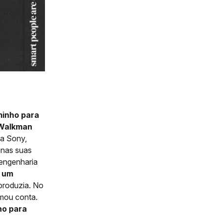
minho para
Walkman
da Sony,
nas suas
 engenharia
a um
produzia. No
mou conta.
ho para