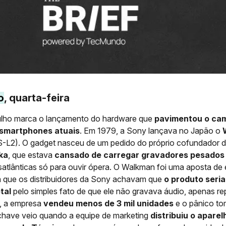
o
, quarta-feira
julho marca o lançamento do hardware que
pavimentou o ca
 smartphones atuais
. Em 1979, a Sony lançava no Japão o
-L2). O gadget nasceu de um pedido do próprio cofundador 
ka
, que estava
cansado de carregar gravadores pesados
satlânticas só para ouvir ópera. O Walkman foi uma aposta de
a que os distribuidores da Sony achavam que
o produto seri
tal
pelo simples fato de que ele não gravava áudio, apenas re
s, a empresa
vendeu menos de 3 mil unidades
e o pânico to
chave veio quando a equipe de marketing
distribuiu o aparel