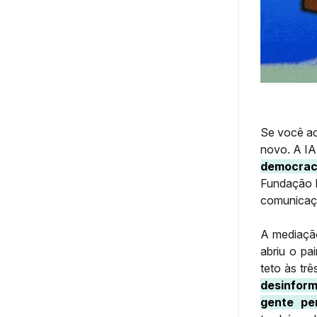
Se você ac
novo. A IA
democrac
Fundação D
comunicaçã
A mediação
abriu o pa
teto às tr
desinform
gente pe