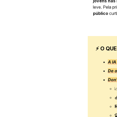
jovens nas 
leve. Pela pr
público
curt
⚡ O QUE
A IA
De 
Don’



