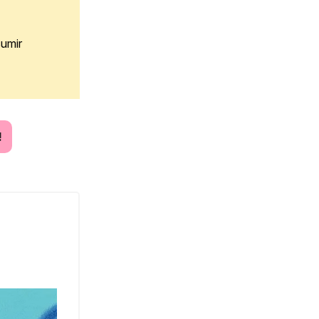
sumir
!