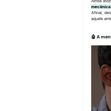
Ainda assi
mecânica
Afinal, de
aquele ami
🤖 A men