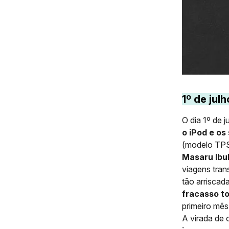
1º de julh
O dia 1º de 
o iPod e os
(modelo TPS
Masaru Ibu
viagens tran
tão arriscad
fracasso to
primeiro mê
A virada de 