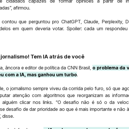
 cidadãos capazes de formar opiniões a partir de i
zadas”, afirmou.
a contou que perguntou pro ChatGPT, Claude, Perplexity, 
delos em quem deveria votar. Spoiler: cada um respondeu
 jornalismo! Tem IA atrás de você
tta, âncora e editor de política da CNN Brasil,
o problema da 
u com a IA, mas ganhou um turbo
.
e, o jornalismo sempre viveu da corrida pelo furo, só que a
sputar atenção com algoritmos que reorganizam as informa
alguém clicar nos links. “O desafio não é só o da veloc
e desafio de dar prioridade ao que é mais importante e não à
, disse.