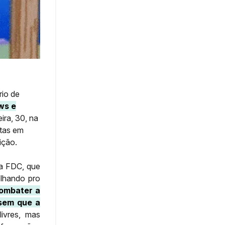
rio de
ws e
ira, 30, na
stas em
ição.
da FDC, que
olhando pro
combater a
 sem que a
ivres, mas