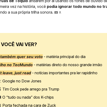
ruas de Tóquio
andarem por aí usando os fones de ouvido 
imeira vez na história, você
podia ignorar todo mundo no t
indo a sua própria trilha sonora. 📼🚶
 VOCÊ VAI VER?
 também quer seu voto
- matéria principal do dia
olho no TecMundo
- matérias direto do nosso grande irmão
t leave, just read
- notícias importantes pra ler rapidinho

Google no Dow Jones

Tim Cook pede arrego pra Trump

O “tudo ou nada” dos K-chips

Porta fechada na cara de Zuck