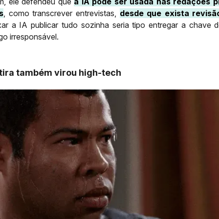
m, ele defendeu que
a IA pode ser usada nas redações p
s
, como transcrever entrevistas,
desde que exista revis
ixar a IA publicar tudo sozinha seria tipo entregar a chave 
go irresponsável.
tira também virou high-tech