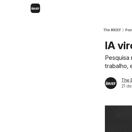
The BRIEF
Pos
IA vi
Pesquisa 
trabalho, 
The 
21 d