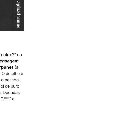
 entrar?” da
 mensagem
rpanet
(a
.
O detalhe é
 o pessoal
oi de puro
m
. Décadas
CE!!!” e