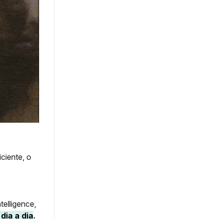
ciente, o
elligence,
dia a dia
.