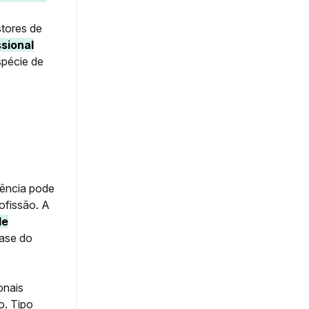
stores de
sional
spécie de
ência pode
ofissão. A
de
ase do
onais
o. Tipo