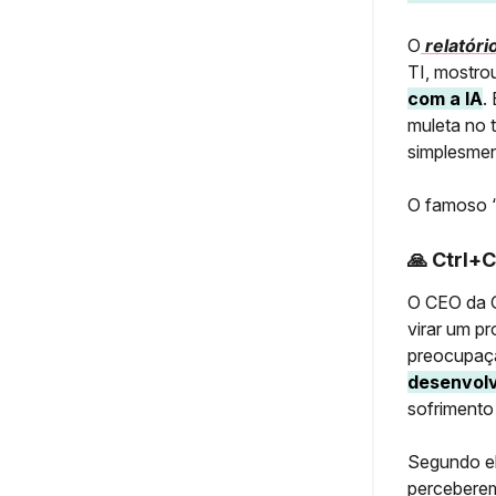
O
relatóri
TI, mostro
com a IA
.
muleta no 
simplesmen
O famoso “
🙏
Ctrl+C
O CEO da G
virar um p
preocupaç
desenvolv
sofrimento 
Segundo ele
perceberem