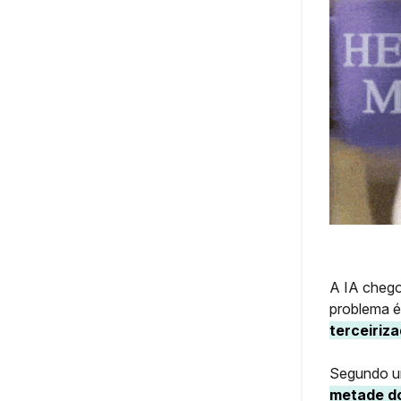
A IA chego
problema é
terceiriza
Segundo um
metade do