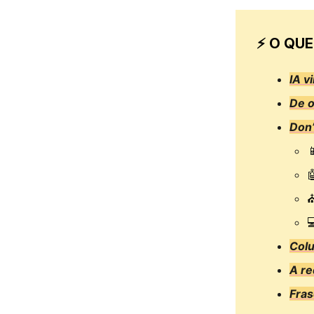
⚡ O QUE
IA v
De 
Don’


⛪

Col
A r
Fras