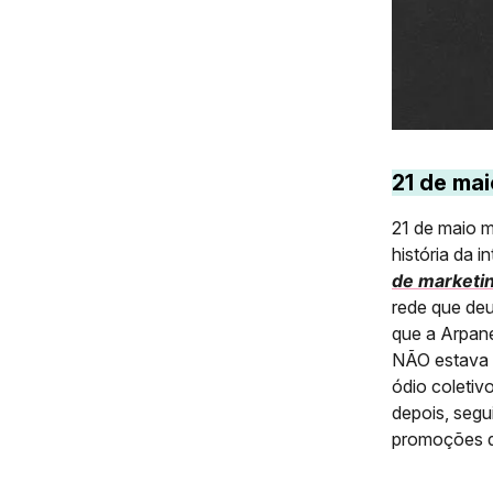
21 de mai
21 de maio m
história da i
de marketin
rede que deu
que a Arpane
NÃO estava p
ódio coletivo
depois, seg
promoções q