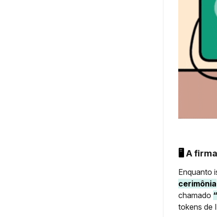
🖥️
A firma
Enquanto i
cerimônia
chamado
tokens de I