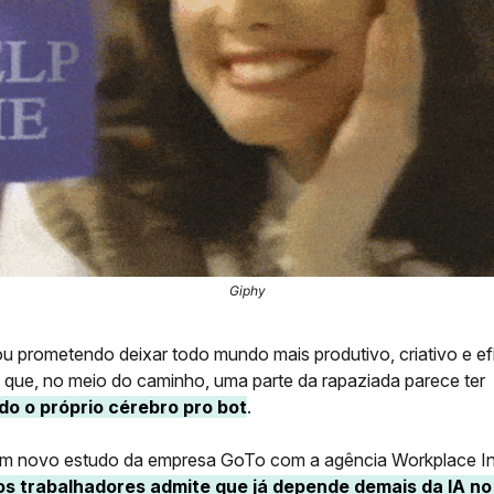
Giphy
u prometendo deixar todo mundo mais produtivo, criativo e efi
 que, no meio do caminho, uma parte da rapaziada parece ter
do o próprio cérebro pro bot
.
 novo estudo da empresa GoTo com a agência Workplace Int
s trabalhadores admite que já depende demais da IA no 