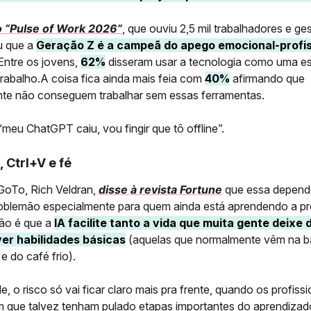
o “Pulse of Work 2026”
, que ouviu 2,5 mil trabalhadores e ge
u que a
Geração Z é a campeã do apego emocional-profis
 Entre os jovens,
62%
disseram usar a tecnologia como uma e
trabalho.A coisa fica ainda mais feia com
40%
afirmando que
te não conseguem trabalhar sem essas ferramentas.
meu ChatGPT caiu, vou fingir que tô offline”.
, Ctrl+V e fé
oTo, Rich Veldran,
disse à revista Fortune
que essa depend
roblemão especialmente para quem ainda está aprendendo a pr
ão é que a
IA facilite tanto a vida que muita gente deixe 
er habilidades básicas
(aquelas que normalmente vêm na b
e do café frio).
, o risco só vai ficar claro mais pra frente, quando os profissi
 que talvez tenham pulado etapas importantes do aprendizad