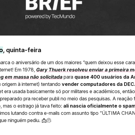
o
, quinta-feira
arca o aniversário de um dos maiores “quem deixou esse cara
nternet! Em 1978,
Gary Thuerk resolveu enviar a primeira
g em massa não solicitada
para
quase 400 usuários da A
 origem à internet) tentando
vender computadores da DEC
t era usada basicamente só por militares e acadêmicos, então
reparado pra receber publi no meio das pesquisas. A reação f
, mas o estrago já tava feito:
ali nascia oficialmente o spa
uimos lutando contra e-mails com assunto tipo “ÚLTIMA CHAN
ue ninguém pediu. 📩🫠