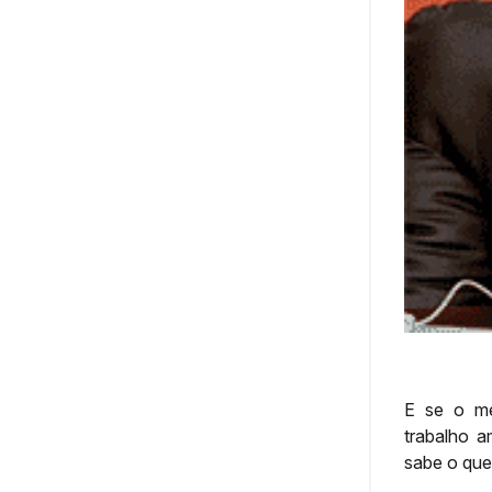
E se o me
trabalho 
sabe o que