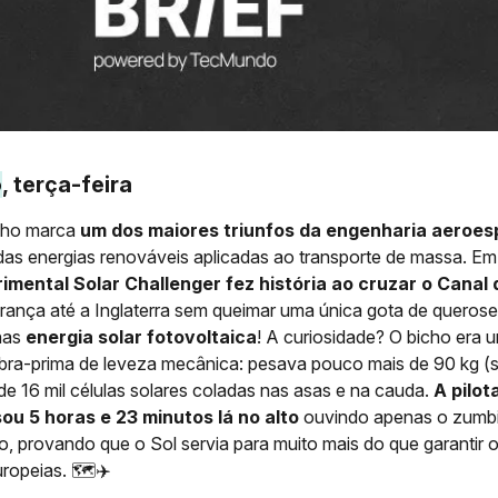
o
, terça-feira
ulho marca
um dos maiores triunfos da engenharia aeroes
as energias renováveis aplicadas ao transporte de massa. Em
imental Solar Challenger fez história ao cruzar o Cana
rança até a Inglaterra sem queimar uma única gota de queros
nas
energia solar fotovoltaica
! A curiosidade? O bicho era 
bra-prima de leveza mecânica: pesava pouco mais de 90 kg (s
 de 16 mil células solares coladas nas asas e na cauda.
A pilot
u 5 horas e 23 minutos lá no alto
ouvindo apenas o zumb
co, provando que o Sol servia para muito mais do que garantir
uropeias. 🗺️✈️