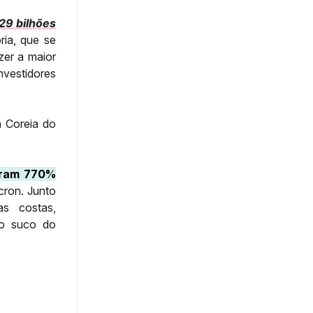
29 bilhões
ria, que se
zer a maior
nvestidores
a Coreia do
aram 770%
cron. Junto
s costas,
ro suco do