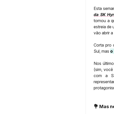
Esta semana
da SK Hy
tornou a q
estreia de
vão abrir a
Corta pro 
Sul, mas
o
Nos último
(sim, você
com a Sa
represent
protagonis
💐 Mas n