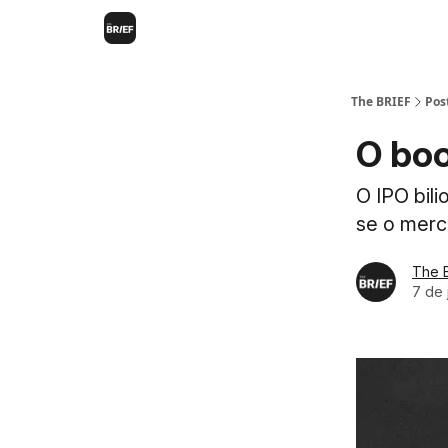
The BRIEF
Pos
O boo
O IPO bil
se o merc
The 
7 de 