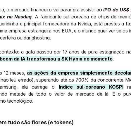
, o mercado financeiro vai parar pra assistir ao
IPO de US$ 
nix na Nasdaq
. A fabricante sul-coreana de chips de memó
ueridinha e principal fornecedora da Nvidia, está prestes a fa
 uma empresa estrangeira nos EUA, e o mundo quer ver se os i
 carteira ou dar ghosting.
contexto: a gata passou por 17 anos de pura estagnação n
 boom da IA transformou a SK Hynix no momento
.
s 12 meses,
as ações da empresa simplesmente decol
 não leu errado), superando até os 700% da concorrente Mi
msung, ela carrega o
índice sul-coreano KOSPI
na
ando metade de todo o valor de mercado de lá. É o pu
mo tecnológico.
em tudo são flores (e tokens)