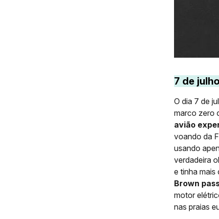
7 de julh
O dia 7 de j
marco zero d
avião exper
voando da F
usando ape
verdadeira o
e tinha mais
Brown passo
motor elétri
nas praias e