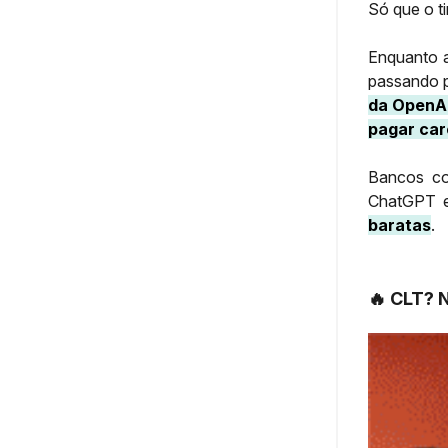
Só que o t
Enquanto a
passando p
da OpenAI
pagar car
Bancos co
ChatGPT e
baratas
.
🔥 CLT? N