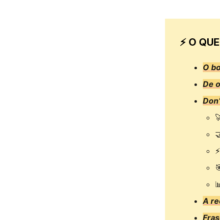
⚡ O QUE
O bo
De 
Don’


⚡


A r
Fras