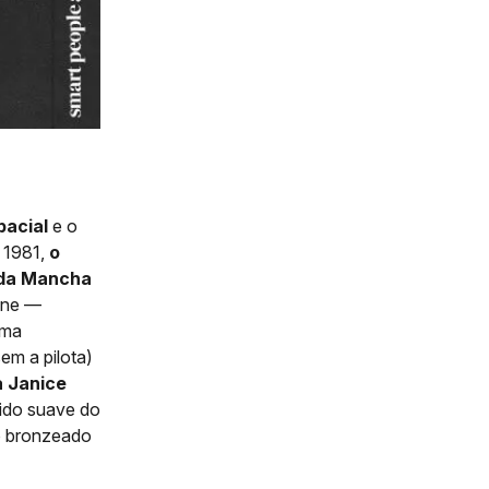
pacial
e o
 1981,
o
l da Mancha
ene —
uma
em a pilota)
a Janice
ido suave do
 o bronzeado