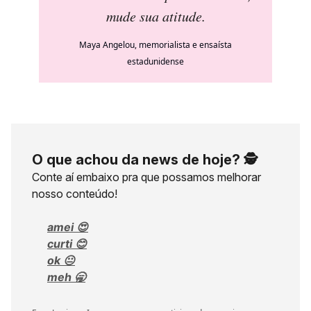
mude sua atitude
.
Maya Angelou, memorialista e ensaísta
estadunidense
O que achou da news de hoje? 🕵️
Conte aí embaixo pra que possamos melhorar
nosso conteúdo!
amei 😍
curti 😊
ok 😐
meh 🥱