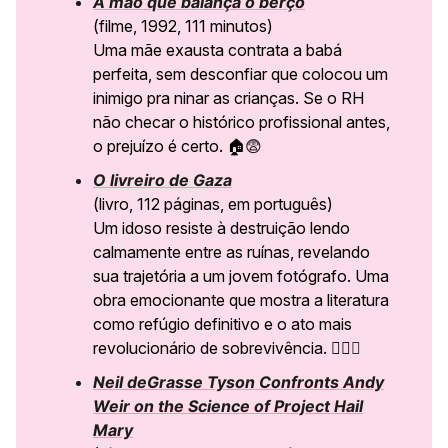
A mão que balança o berço
(filme, 1992, 111 minutos)
Uma mãe exausta contrata a babá
perfeita, sem desconfiar que colocou um
inimigo pra ninar as crianças. Se o RH
não checar o histórico profissional antes,
o prejuízo é certo. 🏠
😨
O livreiro de Gaza
(livro, 112 páginas, em português)
Um idoso resiste à destruição lendo
calmamente entre as ruínas, revelando
sua trajetória a um jovem fotógrafo. Uma
obra emocionante que mostra a literatura
como refúgio definitivo e o ato mais
revolucionário de sobrevivência. ✊🏽
🖤
Neil deGrasse Tyson Confronts Andy
Weir on the Science of Project Hail
Mary