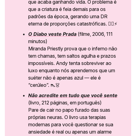
que acaba ganhando vida. O problema é
que a criatura é feia demais para os
padrões da época, gerando uma DR
eterna de proporções catastróficas. 🧟‍♂️⚡
O Diabo veste Prada
(filme, 2006, 111
minutos)
Miranda Priestly prova que o inferno não
tem chamas, tem saltos agulha e prazos
impossíveis. Andy tenta sobreviver ao
luxo enquanto nós aprendemos que um
suéter não é apenas azul — ele é
“cerúleo”.
👠👗
Não acredite em tudo que você sente
(livro, 212 páginas, em português)
Pare de cair no papo furado das suas
próprias neuras. O livro usa terapias
modernas para você questionar se sua
ansiedade é real ou apenas um alarme