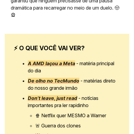
garantiu que ninguém precisasse de uma pausa
dramática para recarregar no meio de um duelo. 🤠
🎡
⚡ O QUE VOCÊ VAI VER?
A AMD laçou a Meta
- matéria principal
do dia
De olho no TecMundo
- matérias direto
do nosso grande irmão
Don’t leave, just read
- notícias
importantes pra ler rapidinho
🍿
Netflix quer MESMO a Warner
🚨
Guerra dos clones