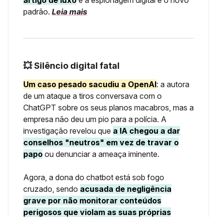
artigo de luxo
e a espionagem digital é o novo
padrão.
Leia mais
💥 Silêncio digital fatal
Um caso pesado sacudiu a OpenAI
: a autora
de um ataque a tiros conversava com o
ChatGPT sobre os seus planos macabros, mas a
empresa não deu um pio para a polícia. A
investigação revelou que
a IA chegou a dar
conselhos "neutros" em vez de travar o
papo
ou denunciar a ameaça iminente.
Agora, a dona do chatbot está sob fogo
cruzado, sendo
acusada de negligência
grave por não monitorar conteúdos
perigosos que violam as suas próprias