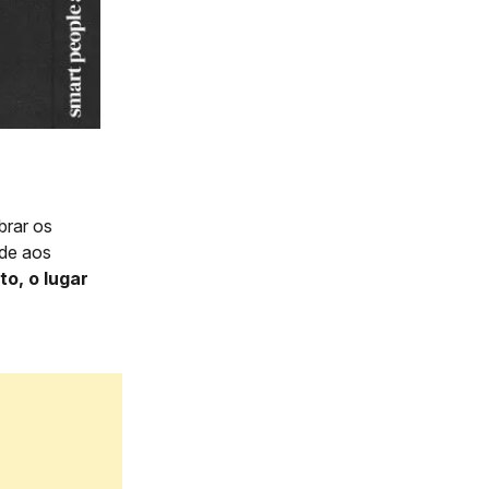
brar os
nde aos
to, o lugar