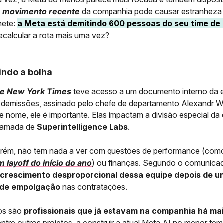
 movimento recente
da companhia pode causar estranheza 
hete:
a Meta está demitindo 600 pessoas do seu time de 
recalcular a rota mais uma vez?
ndo a bolha
e New York Times
teve acesso a um documento interno da 
s demissões, assinado pelo chefe de departamento Alexandr
e nome, ele é importante. Elas impactam a divisão especial d
chamada de
Superintelligence Labs
.
orém, não tem nada a ver com questões de performance (com
 layoff do início do ano
) ou finanças. Segundo o comunicado
 crescimento desproporcional dessa equipe depois de u
de empolgação
nas contratações.
os são
profissionais que já estavam na companhia há ma
entre outros projetos, a construir a atual Meta AI no menor te