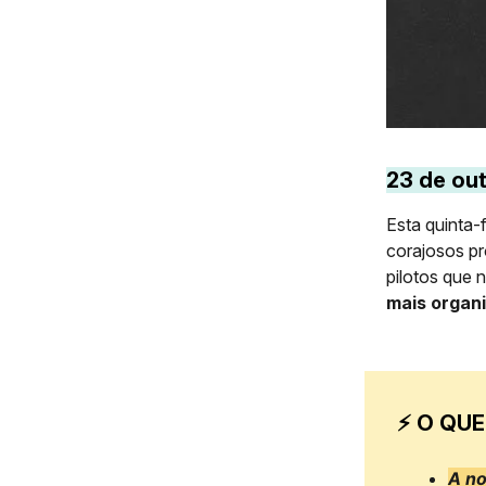
23 de ou
Esta quinta-
corajosos pr
pilotos que
mais organ
⚡ O QUE
A no