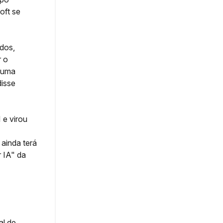
oft se
ados,
r o
 uma
disse
I e virou
 ainda terá
 IA" da
al de