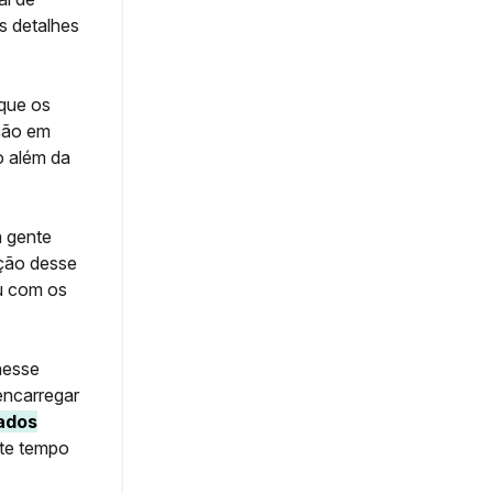
s detalhes
que os
ção em
o além da
a gente
ação desse
eu com os
nesse
encarregar
tados
te tempo