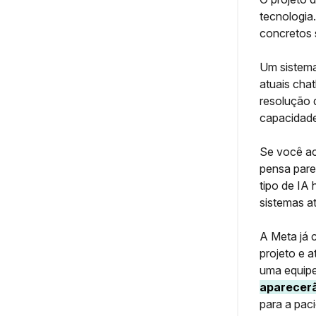
tecnologia
concretos 
Um sistema
atuais cha
resolução 
capacidad
Se você ac
pensa pare
tipo de IA 
sistemas at
A Meta já 
projeto e a
uma equipe
aparecerã
para a paci