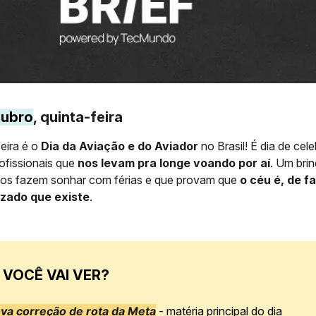
tubro
, quinta-feira
feira é o
Dia da Aviação e do Aviador
no Brasil! É dia de cele
ofissionais que
nos levam pra longe voando por aí
. Um bri
 nos fazem sonhar com férias e que provam que
o céu é, de fa
izado que existe
.
 VOCÊ VAI VER?
va correção de rota da Meta
- matéria principal do dia