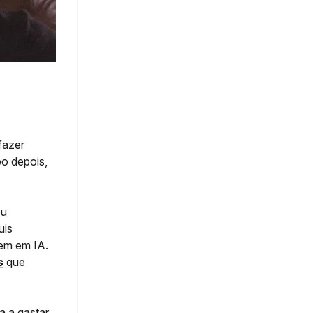
fazer
o depois,
ou
uis
tem em IA.
s
que
 a gastar.