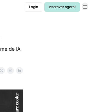
Login
Inscrever agora!
a
ime de IA