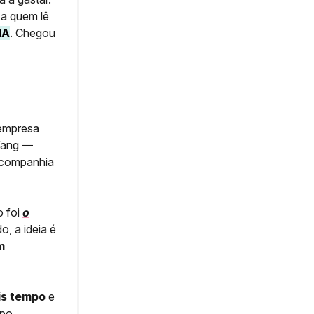
a quem lê
IA
. Chegou
empresa
 Wang —
a companhia
o foi
o
, a ideia é
m
is tempo
e
mpo