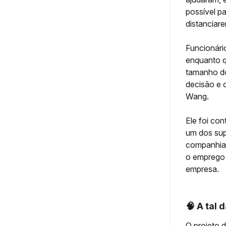
possível p
distanciare
Funcionári
enquanto q
tamanho do
decisão e 
Wang.
Ele foi co
um dos sup
companhias 
o emprego 
empresa.
🧠
A tal 
O projeto d