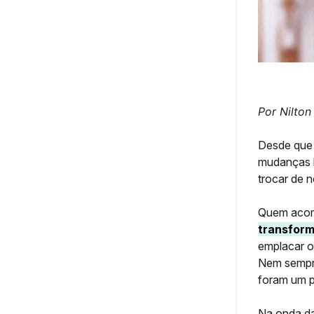
Por Nilton
Desde que 
mudanças b
trocar de 
Quem acomp
transform
emplacar o
Nem sempre
foram um p
Na onda da