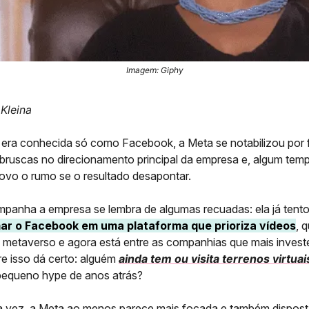
Imagem: Giphy
 Kleina
era conhecida só como Facebook, a Meta se notabilizou por 
ruscas no direcionamento principal da empresa e, algum temp
novo o rumo se o resultado desapontar.
anha a empresa se lembra de algumas recuadas: ela já tent
ar o Facebook em uma plataforma que prioriza vídeos
, q
 metaverso e agora está entre as companhias que mais inves
 isso dá certo: alguém
ainda tem ou visita terrenos virtuai
equeno hype de anos atrás?
 vez, a Meta ao menos parece mais focada e também disposta