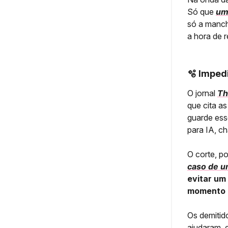
Só que
um
só a manc
a hora de 
🫧
Impedi
O jornal
Th
que cita a
guarde ess
para IA, 
O corte, p
caso de um
evitar um
momento 
Os demitid
ajudaram, 