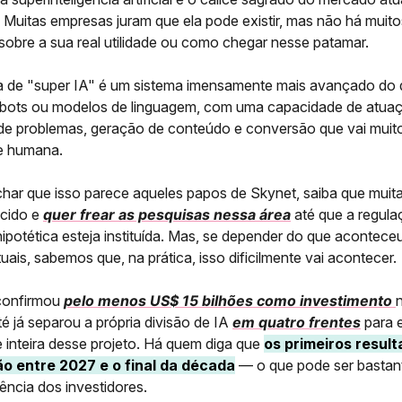
. Muitas empresas juram que ela pode existir, mas não há muito
sobre a sua real utilidade ou como chegar nesse patamar.
 de "super IA" é um sistema imensamente mais avançado do 
tbots ou modelos de linguagem, com uma capacidade de atua
de problemas, geração de conteúdo e conversão que vai muit
e humana.
har que isso parece aqueles papos de Skynet, saiba que muit
cido e
quer frear as pesquisas nessa área
até que a regul
hipotética esteja instituída. Mas, se depender do que acontec
uais, sabemos que, na prática, isso dificilmente vai acontecer.
confirmou
pelo menos US$ 15 bilhões como investimento
té já separou a própria divisão de IA
em quatro frentes
para 
 inteira desse projeto. Há quem diga que
os primeiros resul
o entre 2027 e o final da década
— o que pode ser bastan
ência dos investidores.