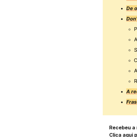
De 
Don’
P
A
S
C
A
R
A r
Fras
Recebeu a 
Clica aqui 