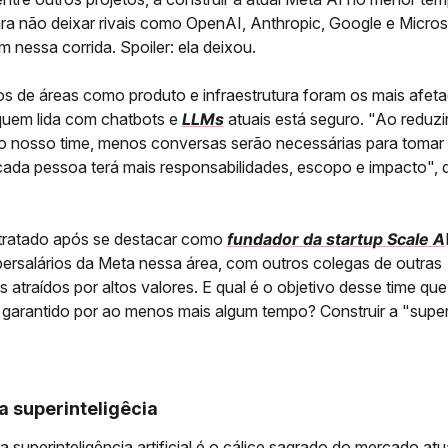
ara não deixar rivais como OpenAI, Anthropic, Google e Micros
m nessa corrida. Spoiler: ela deixou.
os de áreas como produto e infraestrutura foram os mais afet
uem lida com chatbots e
LLMs
atuais está seguro. "Ao reduzi
 nosso time, menos conversas serão necessárias para tomar
cada pessoa terá mais responsabilidades, escopo e impacto", 
ntratado após se destacar como
fundador da startup Scale A
ersalários da Meta nessa área, com outros colegas de outras
atraídos por altos valores. E qual é o objetivo desse time que
garantido por ao menos mais algum tempo? Construir a "super
da superinteligêcia
a superinteligência artificial é o cálice sagrado do mercado atu