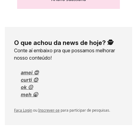
O que achou da news de hoje? 🕵️
Conte aí embaixo pra que possamos melhorar
nosso conteúdo!
amei 😍
curti 😊
ok 😐
meh 🥱
Faça Login
ou
Inscrever-se
para participar de pesquisas.