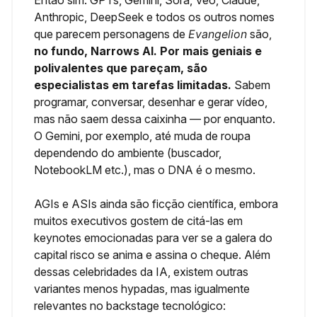
Então sim: GPTs, Gemini, Sora, Veo, Claude,
Anthropic, DeepSeek e todos os outros nomes
que parecem personagens de
Evangelion
são,
no fundo, Narrows AI. Por mais geniais e
polivalentes que pareçam, são
especialistas em tarefas limitadas.
Sabem
programar, conversar, desenhar e gerar vídeo,
mas não saem dessa caixinha — por enquanto.
O Gemini, por exemplo, até muda de roupa
dependendo do ambiente (buscador,
NotebookLM etc.), mas o DNA é o mesmo.
AGIs e ASIs ainda são ficção científica, embora
muitos executivos gostem de citá-las em
keynotes emocionadas para ver se a galera do
capital risco se anima e assina o cheque. Além
dessas celebridades da IA, existem outras
variantes menos hypadas, mas igualmente
relevantes no backstage tecnológico: