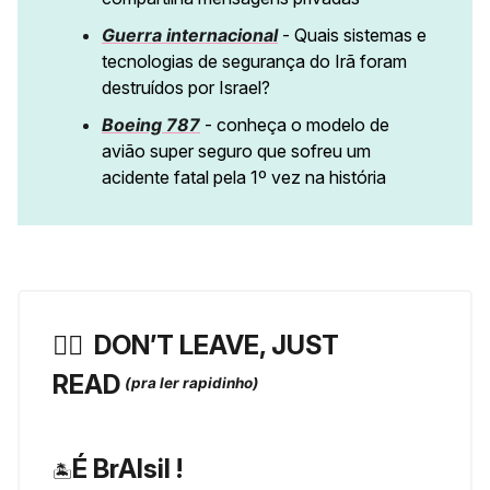
Guerra internacional
- Quais sistemas e
tecnologias de segurança do Irã foram
destruídos por Israel?
Boeing 787
- conheça o modelo de
avião super seguro que sofreu um
acidente fatal pela 1º vez na história
🏃‍♀️ ️
DON’T LEAVE, JUST
READ
(pra ler rapidinho)
É BrAIsil !
🏝️