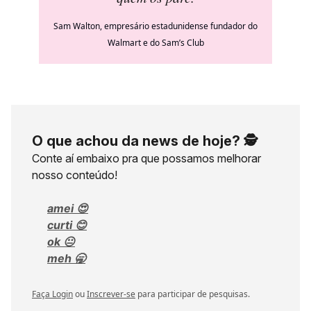
Sam Walton, empresário estadunidense fundador do
Walmart e do Sam’s Club
O que achou da news de hoje? 🕵️
Conte aí embaixo pra que possamos melhorar
nosso conteúdo!
amei 😍
curti 😊
ok 😐
meh 🥱
Faça Login
ou
Inscrever-se
para participar de pesquisas.