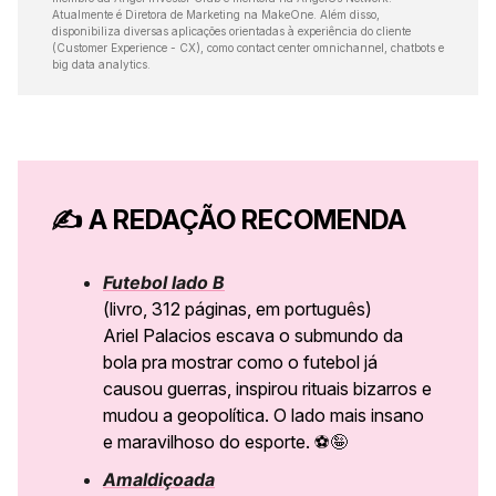
Atualmente é Diretora de Marketing na MakeOne. Além disso,
disponibiliza diversas aplicações orientadas à experiência do cliente
(Customer Experience - CX), como contact center omnichannel, chatbots e
big data analytics.
✍️
A REDAÇÃO RECOMENDA
Futebol lado B
(livro, 312 páginas, em português)
Ariel Palacios escava o submundo da
bola pra mostrar como o futebol já
causou guerras, inspirou rituais bizarros e
mudou a geopolítica. O lado mais insano
e maravilhoso do esporte. ⚽️
🤪
Amaldiçoada