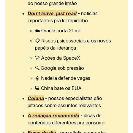
do nosso grande irmão
Don’t leave, just read
- notícias
importantes pra ler rapidinho
☁️ Oracle corta 21 mil
📋 Riscos psicossociais e os novos
papéis da liderança
🚀
Ações da SpaceX
🔍 Google sob pressão
🤖
Nadella defende vagas
💻 China bate os EUA
Coluna
- nossos especialistas dão
pitacos sobre assuntos relevantes
A redação recomenda
- dicas de
conteúdos diferentões pra consumir
Frase do dia
- pra refletir, concordar,