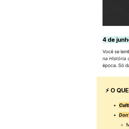
4 de junh
Você se lem
na História
época. Só d
⚡ O QUE
Cult
Don’
M