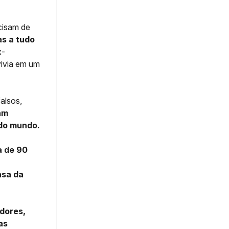
cisam de
s a tudo
x-
vivia em um
alsos,
am
 do mundo.
a de 90
asa da
adores,
as