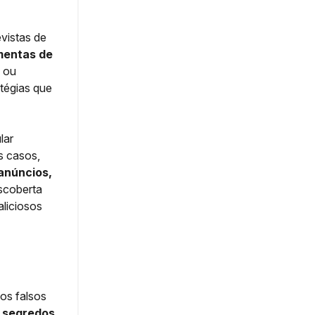
vistas de
mentas de
ou
tégias que
lar
s casos,
anúncios,
scoberta
aliciosos
os falsos
e segredos