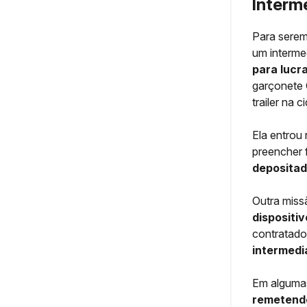
Interm
Para serem
um interme
para lucr
garçonete 
trailer na 
Ela entrou
preencher 
depositad
Outra mis
dispositiv
contratados
intermedi
Em alguma
remetendo