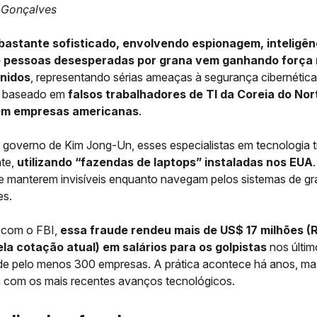
 Gonçalves
bastante sofisticado, envolvendo espionagem, inteligên
l e pessoas desesperadas por grana vem ganhando força
nidos
, representando sérias ameaças à segurança cibernética
 baseado em
falsos trabalhadores de TI da Coreia do Nor
 em empresas americanas
.
 governo de Kim Jong-Un, esses especialistas em tecnologia 
te,
utilizando “fazendas de laptops” instaladas nos EUA
e manterem invisíveis enquanto navegam pelos sistemas de g
es.
 com o FBI,
essa fraude rendeu mais de US$ 17 milhões (
ela cotação atual) em salários para os golpistas
nos últim
de pelo menos 300 empresas. A prática acontece há anos, mas
 com os mais recentes avanços tecnológicos.