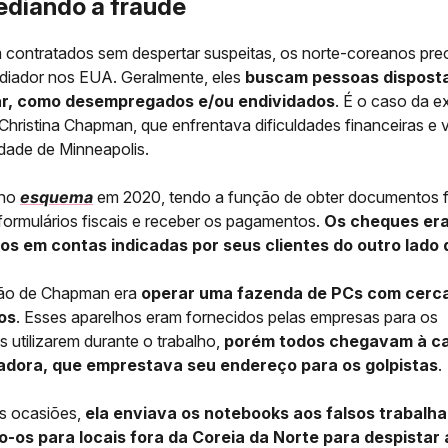
ediando a fraude
 contratados sem despertar suspeitas, os norte-coreanos pre
diador nos EUA. Geralmente, eles
buscam pessoas disposta
ar, como desempregados e/ou endividados
. É o caso da e
Christina Chapman, que enfrentava dificuldades financeiras e 
cidade de Minneapolis.
 no
esquema
em 2020, tendo a função de obter documentos f
formulários fiscais e receber os pagamentos.
Os cheques er
os em contas indicadas por seus clientes do outro lado
são de Chapman era
operar uma fazenda de PCs com cerc
os
. Esses aparelhos eram fornecidos pelas empresas para os
 utilizarem durante o trabalho,
porém todos chegavam à c
adora, que emprestava seu endereço para os golpistas
.
s ocasiões,
ela enviava os notebooks aos falsos trabalh
-os para locais fora da Coreia da Norte para despistar 