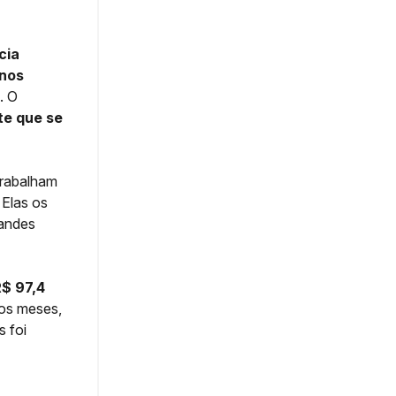
cia
 nos
. O
te que se
trabalham
. Elas os
randes
R$ 97,4
os meses,
 foi