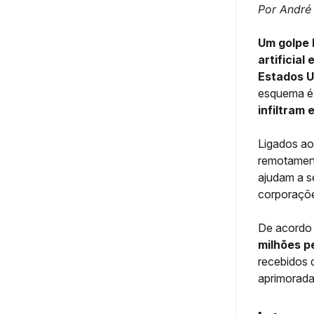
Por André
Um golpe 
artificia
Estados U
esquema é
infiltram
Ligados ao
remotamen
ajudam a s
corporaçõ
De acordo
milhões p
recebidos 
aprimorada