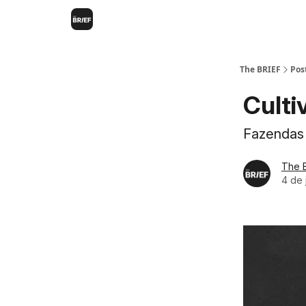
The BRIEF
Pos
Culti
Fazendas 
The 
4 de