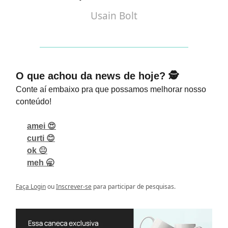
Usain Bolt
O que achou da news de hoje? 🕵️
Conte aí embaixo pra que possamos melhorar nosso
conteúdo!
amei 😍
curti 😊
ok 😐
meh 🥱
Faça Login
ou
Inscrever-se
para participar de pesquisas.