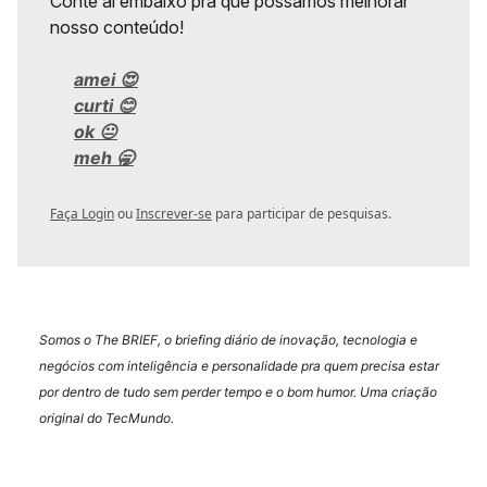
Conte aí embaixo pra que possamos melhorar
nosso conteúdo!
amei 😍
curti 😊
ok 😐
meh 🥱
Faça Login
ou
Inscrever-se
para participar de pesquisas.
Somos o The BRIEF, o briefing diário de inovação, tecnologia e
negócios com inteligência e personalidade pra quem precisa estar
por dentro de tudo sem perder tempo e o bom humor. Uma criação
original do TecMundo.