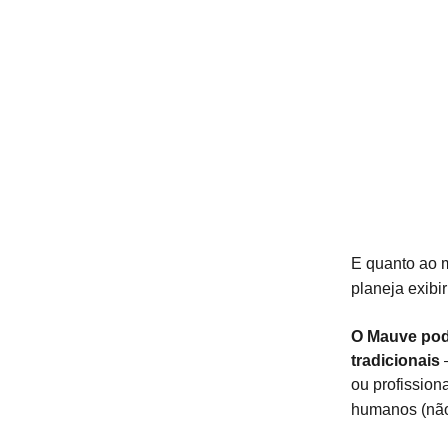
E quanto ao m
planeja exibi
O Mauve pod
tradicionais
–
ou profission
humanos (não