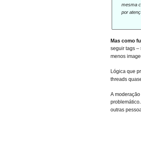
mesma coi
por atenç
Mas como f
seguir tags –
menos image
Lógica que p
threads quase 
A moderação p
problemático
outras pesso