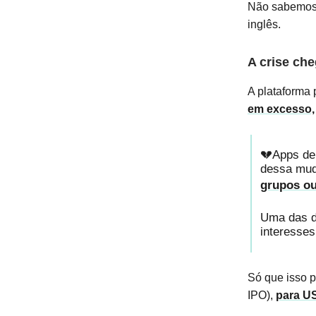
Não sabemos 
inglês.
A crise ch
A plataforma
em excesso,
💔Apps de 
dessa mud
grupos ou
Uma das d
interesse
Só que isso p
IPO),
para US