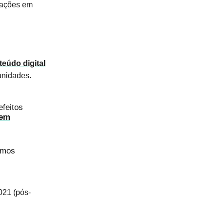
rações em
eúdo digital
unidades.
feitos
 em
smos
021 (pós-