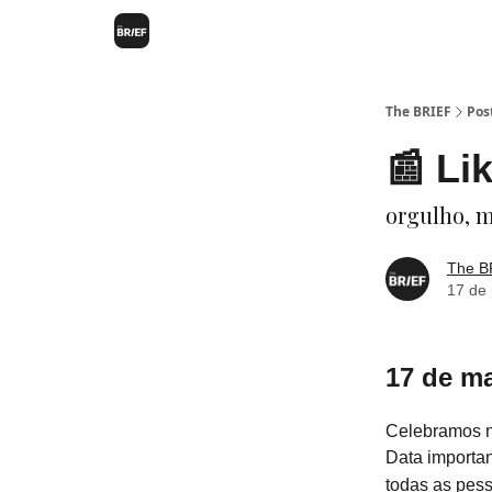
The BRIEF
Pos
📰 Li
orgulho, 
The B
17 de
17 de ma
Celebramos n
Data importan
todas as pess