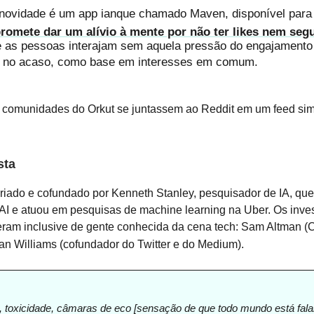
novidade é um app ianque chamado Maven, disponível para 
romete dar um alívio à mente por não ter likes nem seg
ue as pessoas interajam sem aquela pressão do engajament
s no acaso, como base em interesses em comum.
 comunidades do Orkut se juntassem ao Reddit em um feed simi
sta
riado e cofundado por Kenneth Stanley, pesquisador de IA, que
AI e atuou em pesquisas de machine learning na Uber. Os inve
ieram inclusive de gente conhecida da cena tech: Sam Altman 
n Williams (cofundador do Twitter e do Medium).
t, toxicidade, câmaras de eco [sensação de que todo mundo está fal