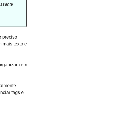
essante
é preciso
 mais texto e
 organizam em
ialmente
nciar tags e