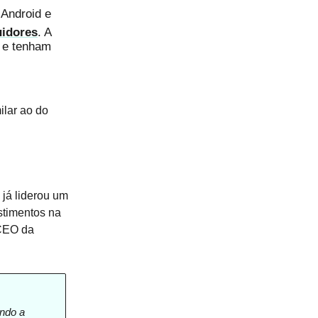
Android e
uidores
. A
o e tenham
lar ao do
 já liderou um
stimentos na
(CEO da
ando a