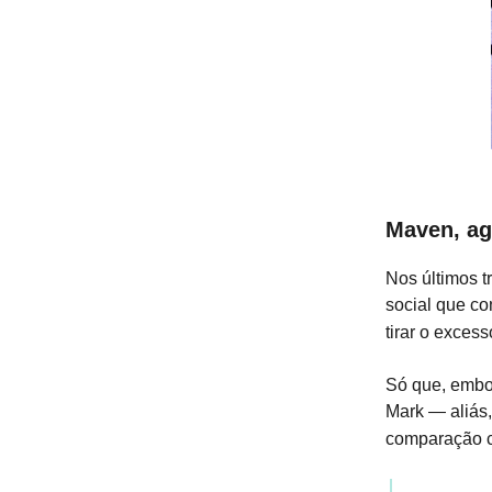
Maven, ag
Nos últimos t
social que c
tirar o excess
Só que, embor
Mark — aliás
comparação 