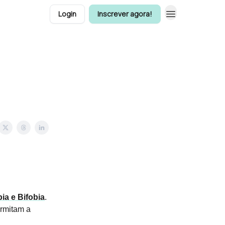
Login
Inscrever agora!
ia e Bifobia
.
ermitam a