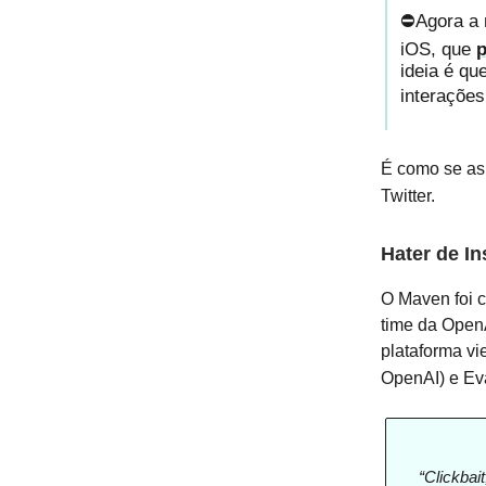
⛔Agora a 
iOS, que
p
ideia é q
interaçõe
É como se as
Twitter.
Hater de In
O Maven foi c
time da Open
plataforma v
OpenAI) e Eva
“Clickbai