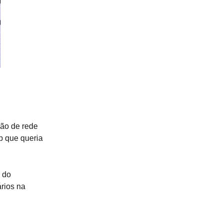
rão de rede
p que queria
 do
rios na