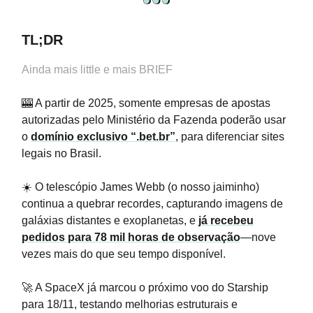
TL;DR
Ainda mais little e mais BRIEF
🎰 A partir de 2025, somente empresas de apostas
autorizadas pelo Ministério da Fazenda poderão usar
o
domínio exclusivo “.
bet.br
”
, para diferenciar sites
legais no Brasil.
☀️ O telescópio James Webb (o nosso jaiminho)
continua a quebrar recordes, capturando imagens de
galáxias distantes e exoplanetas, e
já recebeu
pedidos para 78 mil horas de observação
—nove
vezes mais do que seu tempo disponível.
🚀 A SpaceX já marcou o próximo voo do Starship
para 18/11, testando melhorias estruturais e