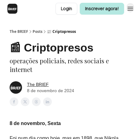
Login
Inscrever agora!
The BRIEF
Posts
📰 Criptopresos
📰 Criptopresos
operações policiais, redes sociais e
internet
The BRIEF
8 de novembro de 2024
8 de novembro, Sexta
Foi num dia como hoje, mas em 1898, que Nikola