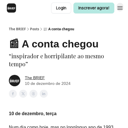
Login
Inscrever agora!
The BRIEF
Posts
📰 A conta chegou
📰 A conta chegou
“inspirador e horripilante ao mesmo
tempo”
The BRIEF
10 de dezembro de 2024
10 de dezembro, terça
Num dia como hoje, mas no longínquo ano de 1993