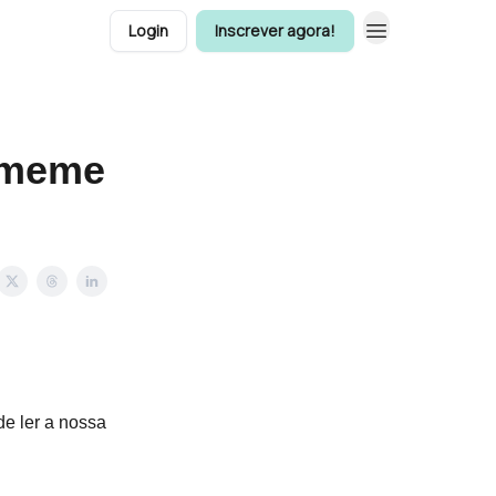
Login
Inscrever agora!
e meme
e ler a nossa