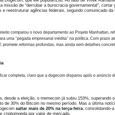
da Dogecoin, que ele popularizou. Ao lado de Vivek Ramas
a missão de "derrubar a burocracia governamental", cortar 
es e reestruturar agências federais, segundo comunicado da 
.
eleito comparou o novo departamento ao Projeto Manhattan, re
para uma "pegada empresarial inédita" na política. Com prazo at
 promete reformas profundas, mas ainda sem detalhes concret
ia
ficar completa, claro que a dogecoin disparou após o anúncio 
e, desde a eleição, o memecoin já subiu 153%, superando o
o de 30% do Bitcoin no mesmo período. Mas a última notíci
Dogecoin
saltar mais de 20% na terça-feira
, consolidando-
or criptomoeda por valor de mercado.