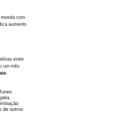
da moeda com
dica aumento
tórias entre
do um mês
ais
.
iTunes
 pela
limitação
s de outros