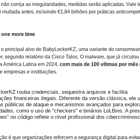
não corrija as irregularidades, medidas serão aplicadas. Vale 
i multada antes, incluindo €1,84 bilhões por práticas anticompet
, one more time
u o principal alvo do BabyLockerKZ, uma variante do ransomwa
 segundo relatório da Cisco Talos. O malware, que já circulou
na América Latina em 2024,
com mais de 100 vítimas por mês
e empresas e instituições.
erKZ rouba credenciais, sequestra arquivos e facilita
ões financeiras ilegais. Diferente da versão clássica, ele ut
as públicas de ataque e mecanismos avançados para explor
idades, como o uso de "checkers" e binários LoLBins. A pre
s" no código reflete o nível profissional dos cibercriminos
o é que organizações reforcem a segurança digital para evita