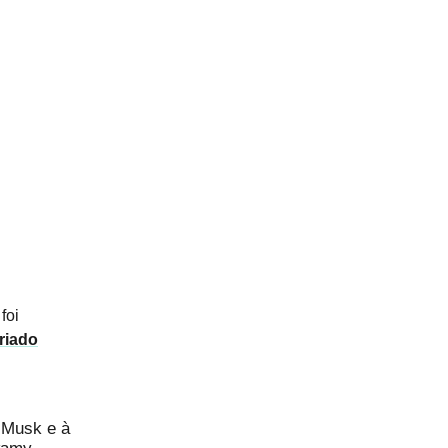
foi
riado
e Musk e à