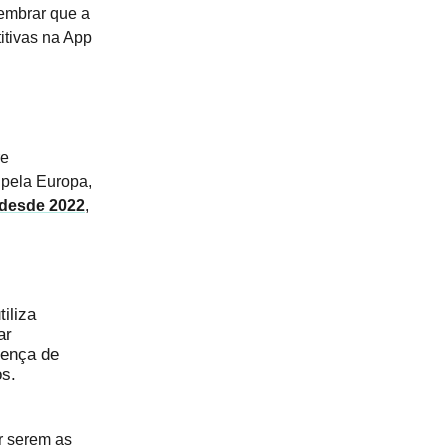
lembrar que a
itivas na App
re
 pela Europa,
 desde 2022
,
iliza
ar
sença de
os.
r serem as