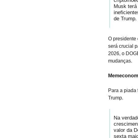
criptomoe
Musk terá 
ineficient
de Trump
O presidente 
será crucial 
2026, o DOGE
mudanças.
Memeconom
Para a piada 
Trump.
Na verdad
cresciment
valor da 
sexta mai