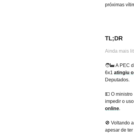
próximas vít
TL;DR
Ainda mais li
🧑‍🏭 A PEC d
6x1
atingiu 
Deputados.
💵 O ministro
impedir o uso
online
.
🚫 Voltando 
apesar de te