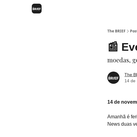
The BRIEF
Pos
📰 Ev
moedas, g
The B
14 de
14 de novem
Amanhã é fer
News duas ve