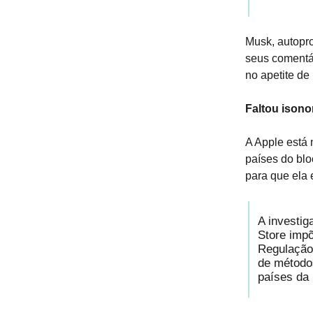
Musk, autopr
seus comentá
no apetite de 
Faltou ison
A Apple está 
países do bl
para que ela 
A investig
Store impõ
Regulação 
de método
países da