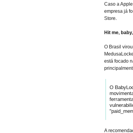
Caso a Apple 
empresa já fo
Store.
Hit me, baby
O Brasil viro
MedusaLocker,
está focado 
principalment
O BabyLock
movimentaç
ferrament
vulnerabil
"paid_meme
A recomendaçã