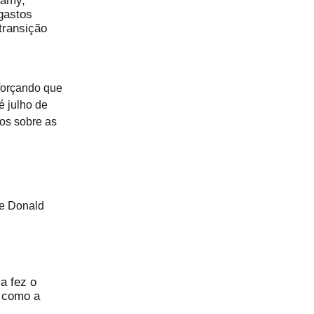
wamy,
gastos
transição
forçando que
é julho de
os sobre as
de Donald
a fez o
a como a