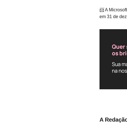
📨 A Microsof
em 31 de dez
A Redaçã