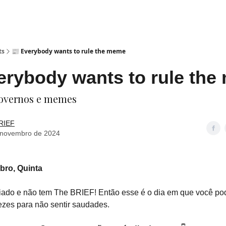
ts
📰 Everybody wants to rule the meme
erybody wants to rule th
overnos e memes
RIEF
 novembro de 2024
bro, Quinta
iado e não tem The BRIEF! Então esse é o dia em que você pod
zes para não sentir saudades.