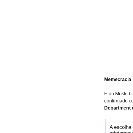
Memecracia
Elon Musk, bi
confirmado c
Department 
A escolha 