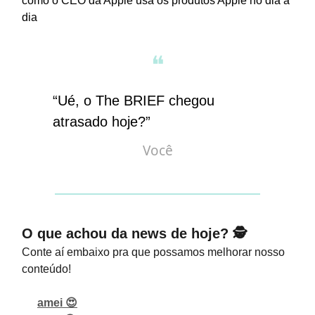
como o CEO da Apple usa os produtos Apple no dia a
dia
❝
“Ué, o The BRIEF chegou
atrasado hoje?”
Você
O que achou da news de hoje? 🕵️
Conte aí embaixo pra que possamos melhorar nosso
conteúdo!
amei 😍