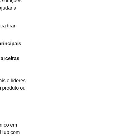
s soluções
ajudar a
a tirar
rincipais
arceiras
is e líderes
m produto ou
cnico em
p Hub com