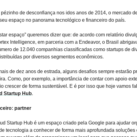
 pézinho de desconfiança nos idos anos de 2014, o mercado de
seu espaço no panorama tecnológico e financeiro do país.
star espaço” queremos dizer que: de acordo com relatório divu
rtex Intelligence, em parceria com a Endeavor, o Brasil abriga
úmero de 12.040 companhias classificadas como startups de di
istribuídas por diversos segmentos econômicos.
is de dez anos de estrada, alguns desafios sempre estarão p
ira. Como, por exemplo, a importância de contar com apoio ext
io crescer de forma sustentável. E é por isso que hoje vamos fa
d Startup Hub
.
ceiro: partner
ud Startup Hub é um espaço criado pela Google para ajudar o
 de tecnologia a conhecer de forma mais aprofundada soluções