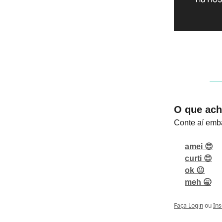
O que ach
Conte aí emb
amei 😍
curti 😊
ok 😐
meh 🥱
Faça Login
ou
Ins