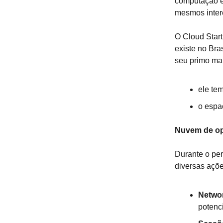
computação e
mesmos inter
O Cloud Start
existe no Bra
seu primo mai
ele te
o espa
Nuvem de op
Durante o per
diversas açõe
Netwo
potenci