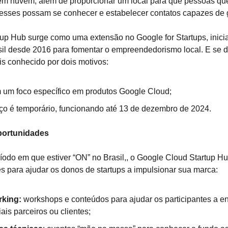
m nuvem; além de proporcionar um local para que pessoas qu
esses possam se conhecer e estabelecer contatos capazes de 
up Hub surge como uma extensão no Google for Startups, inici
sil desde 2016 para fomentar o empreendedorismo local. E se d
s conhecido por dois motivos:
m um foco específico em produtos Google Cloud;
ço é temporário, funcionando até 13 de dezembro de 2024.
ortunidades
íodo em que estiver “ON” no Brasil,, o Google Cloud Startup H
s para ajudar os donos de startups a impulsionar sua marca:
rking:
workshops e conteúdos para ajudar os participantes a en
ais parceiros ou clientes;