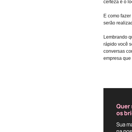
certeza é o l
E como fazer 
serão realiz
Lembrando qu
rápido você s
conversas co
empresa que 