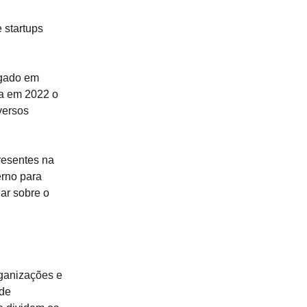
 startups
lgado em
va em 2022 o
versos
resentes na
erno para
lar sobre o
rganizações e
 de