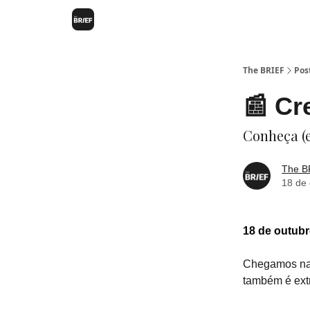
The BRIEF
Pos
📰 Cr
Conheça (
The B
18 de
18 de outubr
Chegamos na 
também é extr