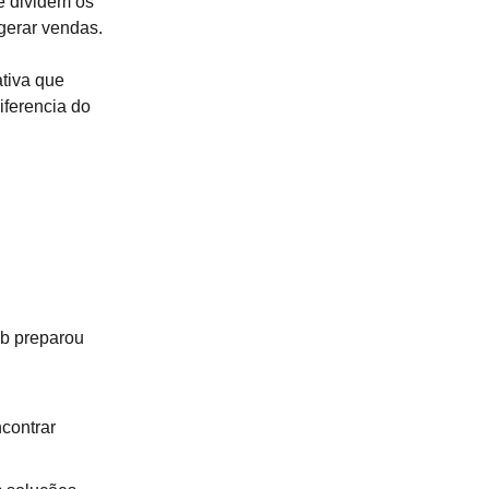
e dividem os
gerar vendas.
ativa que
iferencia do
ub preparou
contrar