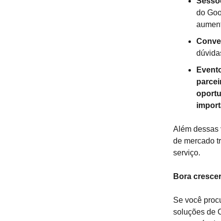
Sessõ
do Goo
aument
Conver
dúvida
Event
parcei
oportu
import
Além dessas v
de mercado tr
serviço.
Bora cresce
Se você proc
soluções de C