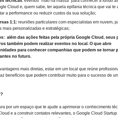
es técnicas
: eventos “mão na massa” para conhecer a fundo a
gle Cloud e, quem sabe, ter aquela epifania técnica que vai te 
ar a performance ou reduzir custos da sua solução;
sas 1:1:
reuniões particulares com especialistas em nuvem, par
s mais personalizadas e estratégicas;
os:
além das ações feitas pela própria Google Cloud, seus p
ros também podem realizar eventos no local. O que abre
nidades para conhecer companhias que podem se tornar p
antes no futuro.
antagens mais diretas, estar em um local que reúne profissiona
az benefícios que podem contribuir muito para o sucesso de u
r?
ura por um espaço que te ajude a aprimorar o conhecimento té
loud e a construir contatos relevantes, o Google Cloud Startu