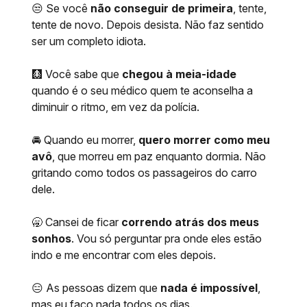
😒 Se você
não conseguir de primeira
, tente,
tente de novo. Depois desista. Não faz sentido
ser um completo idiota.
🩻 Você sabe que
chegou à meia-idade
quando é o seu médico quem te aconselha a
diminuir o ritmo, em vez da polícia.
🚘 Quando eu morrer,
quero morrer como meu
avô
, que morreu em paz enquanto dormia. Não
gritando como todos os passageiros do carro
dele.
🥱 Cansei de ficar
correndo atrás dos meus
sonhos
. Vou só perguntar pra onde eles estão
indo e me encontrar com eles depois.
😑 As pessoas dizem que
nada é impossível
,
mas eu faço nada todos os dias.