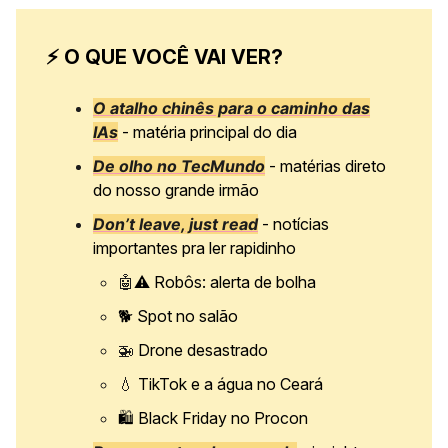
⚡ O QUE VOCÊ VAI VER?
O atalho chinês para o caminho das
IAs
- matéria principal do dia
De olho no TecMundo
- matérias direto
do nosso grande irmão
Don’t leave, just read
- notícias
importantes pra ler rapidinho
🤖
⚠️ Robôs: alerta de bolha
🐕 Spot no salão
🚁
Drone desastrado
💧
TikTok e a água no Ceará
🛍️ Black Friday no Procon