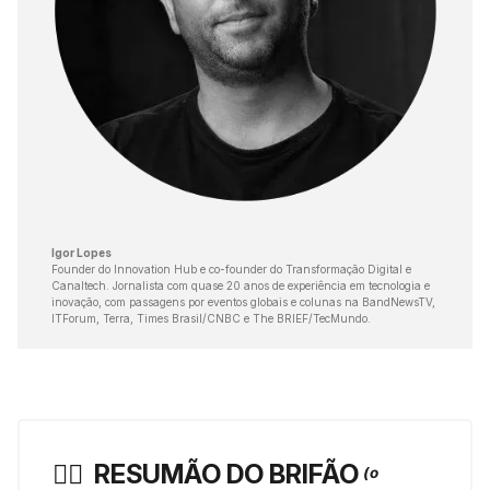
Igor Lopes
Founder do Innovation Hub e co-founder do Transformação Digital e
Canaltech. Jornalista com quase 20 anos de experiência em tecnologia e
inovação, com passagens por eventos globais e colunas na BandNewsTV,
ITForum, Terra, Times Brasil/CNBC e The BRIEF/TecMundo.
🏃‍♀️ ️
RESUMÃO DO BRIFÃO
(o