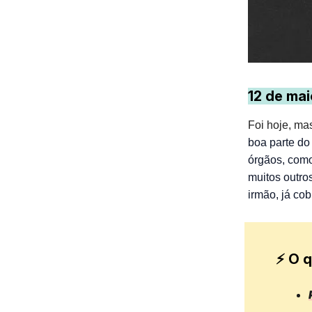
12 de mai
Foi hoje, m
boa parte do
órgãos, como
muitos outro
irmão, já co
⚡ O q