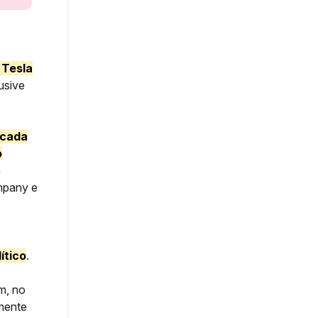
 Tesla
lusive
 cada
o
a
ompany e
ítico
.
m, no
mente