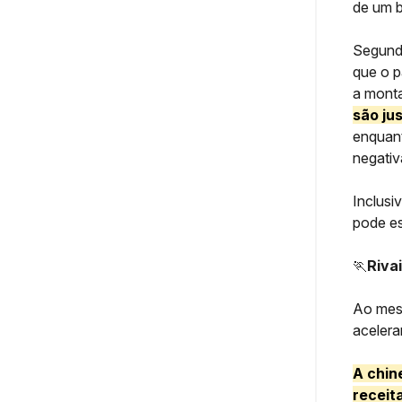
de um 
Segund
que o p
a monta
são ju
enquant
negativ
Inclusi
pode es
🏃
Riva
Ao mes
acelera
A chin
receit