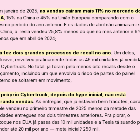
m janeiro de 2025,
as vendas caíram mais 11% no mercado d
UA
, 15% na China e 45% na União Europeia comparando com o
smo período do ano anterior. E os dados de abril não animaram: 
 China, a Tesla vendeu 25,8% menos do que no mês anterior e 6
nos que em abril de 2024;
á fez dois grandes p
rocessos de recall no ano
. Um deles,
clusive, envolveu praticamente todas as 46 mil unidades já vendid
 Cybertruck. No total, já foram pelo menos oito recalls desde o
nçamento, incluindo um que envolvia o risco de partes do painel
terno se soltarem em movimento;
 próprio Cybertruck, depois do hype inicial, não está
rando vendas
. As entregas, que já estavam bem fracotes, caír
ele vendeu no primeiro trimestre de 2025 menos da metade das
idades entregues nos dois trimestres anteriores. Pra piorar, o
toque nos EUA já passa das 10 mil unidades e a Tesla tá suando p
nder até 20 mil por ano — meta inicial? 250 mil.