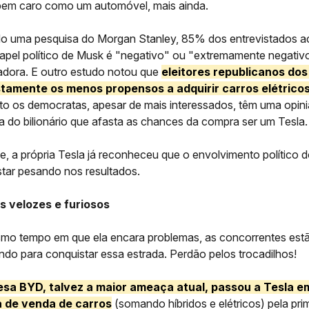
bem caro como um automóvel, mais ainda.
o uma pesquisa do Morgan Stanley, 85% dos entrevistados 
apel político de Musk é "negativo" ou "extremamente negativ
dora. E outro estudo notou que
eleitores republicanos do
stamente os menos propensos a adquirir carros elétrico
o os democratas, apesar de mais interessados, têm uma opini
a do bilionário que afasta as chances da compra ser um Tesla.
ve, a própria Tesla já reconheceu que o envolvimento político
tar pesando nos resultados.
is velozes e furiosos
mo tempo em que ela encara problemas, as concorrentes est
ndo para conquistar essa estrada. Perdão pelos trocadilhos!
esa BYD, talvez a maior ameaça atual, passou a Tesla e
a de venda de carros
(somando híbridos e elétricos) pela pri