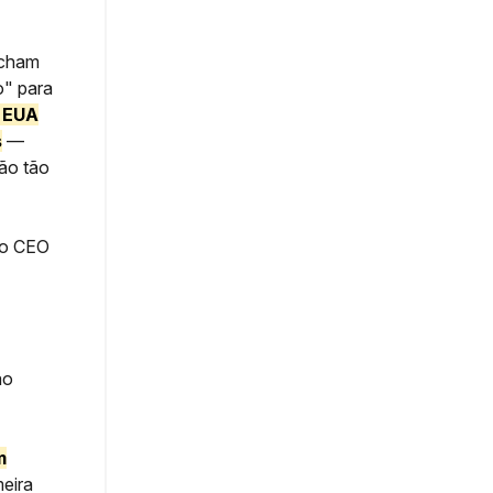
acham
o" para
s EUA
s
—
ão tão
 do CEO
ão
m
meira