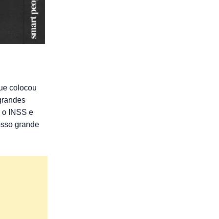
ue colocou
 grandes
, o INSS e
osso grande