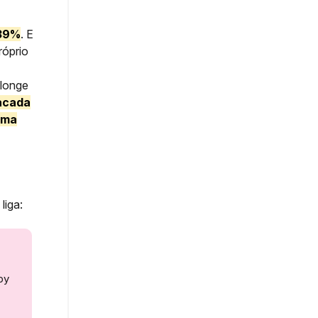
 39%
. E
róprio
 longe
tacada
uma
liga:
by