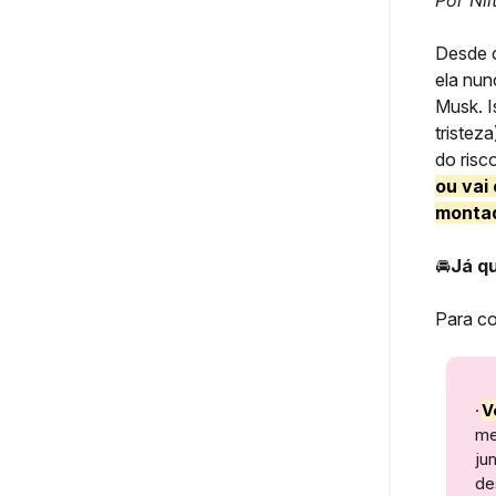
Por Nil
Desde 
ela nun
Musk. I
tristez
do risc
ou vai
montad
🚘
Já q
Para co
·
V
me
ju
de