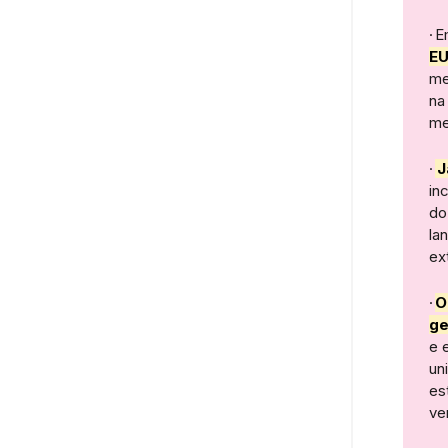
·
E
E
me
na
me
·
J
in
do
la
ex
·
O
ge
e 
un
es
ve