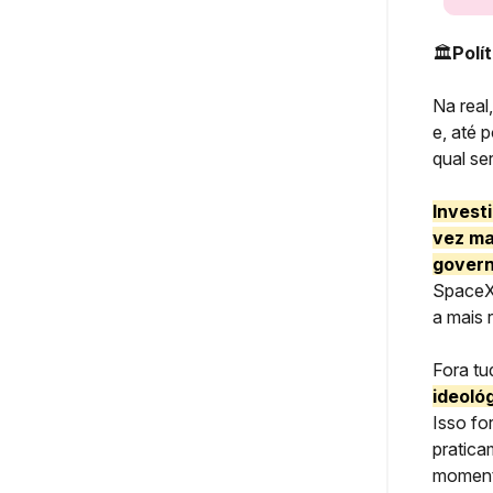
🏛️
Polí
Na real
e, até 
qual se
Invest
vez ma
gover
SpaceX,
a mais 
Fora tu
ideoló
Isso fo
pratica
momento