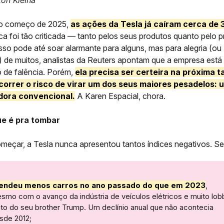
ton Kleina
o começo de 2025,
as ações da Tesla já caíram cerca de
ca foi tão criticada — tanto pelos seus produtos quanto pelo p
sso pode até soar alarmante para alguns, mas para alegria (ou
a) de muitos, analistas da Reuters apontam que a empresa está
o de falência. Porém,
ela precisa ser certeira na próxima 
 correr o risco de virar um dos seus maiores pesadelos: 
ora convencional.
A Karen Espacial, chora.
ue é pra tombar
meçar, a Tesla nunca apresentou tantos índices negativos. Se 
endeu menos carros no ano passado do que em 2023
,
smo com o avanço da indústria de veículos elétricos e muito lob
nto do seu brother Trump. Um declínio anual que não acontecia
sde 2012;