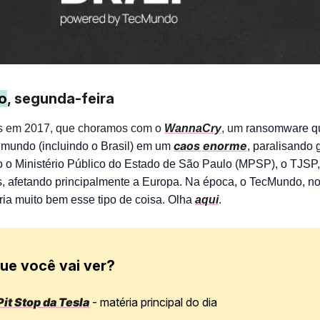
o
, segunda-feira
as em 2017, que choramos com o
WannaCry
, um r
ansomware q
caos enorme
 mundo (incluindo o Brasil) em um
, paralisando
 o Ministério Público do Estado de São Paulo (MPSP), o TJSP
s, afetando principalmente a Europa. Na época, o TecMundo, n
bria muito bem esse tipo de coisa. Olha
aqui
.
ue você vai ver?
Pit Stop da Tesla
- matéria principal do dia