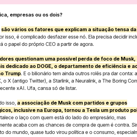
tica, empresas ou os dois?
,
são vários os fatores que explicam a situação tensa da
por isso, é complicado desfazer esse nó. Ela precisa decidir inc
rá o papel do próprio CEO a partir de agora.
idores questionam uma possível perda de foco de Musk,
is dedicado ao DOGE, o departamento de eficiência e a
no Trump
. E o bilionário tem ainda outros rolês pra dar conta: 
 o X (antigo Twitter), a Starlink, a Neuralink, a The Boring C
recente xAI. Ufa, cansa só de listar.
do isso,
a associação de Musk com partidos e grupos
gicos, inclusive na Europa, tornou a Tesla um produto pol
rtalece o laço com quem está do lado do empresário, mas
mente acaba com as chances de compra de quem é contra. Si
 do mundo, quase tudo virou política e o consumo, especial