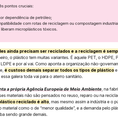
ês pontos cruciais:
or dependência de petróleo;
patibilidade com rotas de reciclagem ou compostagem industria
 liberam microplásticos tóxicos.
eles ainda precisam ser reciclados e a reciclagem é sem
eiro, o plástico tem muitas variantes. É aquele PET, o HDPE,
LDPE e por aí vai. Como aponta a organização não-governa
e,
é custoso demais separar todos os tipos de plástico
e
essa galera toda vai para o aterro sanitário.
nta a própria Agência Europeia de Meio Ambiente
, na fab
sses materiais não são pensados no reuso, reparo ou na recic
lástico reciclado é alto
, mas mesmo assim a indústria e o p
 material como o de “menor qualidade”, e a demanda pelo plá
ba sendo grande demais.