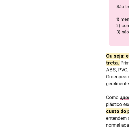
São tr
1) men
2) com
3) não
Ou seja: 
treta.
Prim
ABS, PVC, 
Greenpeac
geralmente 
Como
apo
plástico e
custo do p
entendem o
normal aca