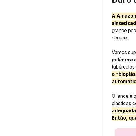
A Amazon 
sintetizad
grande ped
parece.
Vamos supo
polímero 
tubérculos 
o “bioplá
automatic
O lance é 
plásticos 
adequada 
Então, qu