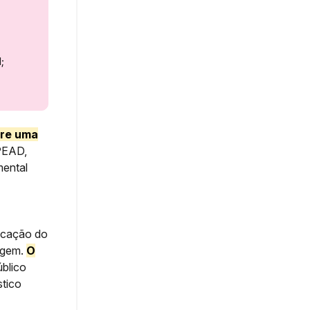
l;
pre uma
 PEAD,
mental
ricação do
lagem.
O
úblico
stico