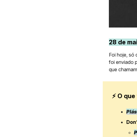
28 de ma
Foi hoje, só
foi enviado 
que chamamos
⚡ O que 
Plás
Don’
P