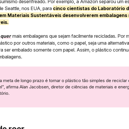
sumismo desenfreado. Por exemplo, a Amazon separou um e
de Seattle, nos EUA, para
cinco cientistas do Laboratório 
em Materiais Sustentáveis desenvolverem embalagens 
eis.
n
quer
mais embalagens que sejam facilmente recicladas. Por 
plástico por outros materiais, como o papel, seja uma alternati
ra ser embalado somente com papel. Assim, o plástico contin
embalagens.
 meta de longo prazo é tornar o plástico tão simples de reciclar
l”, afirma Alan Jacobsen, diretor de ciências de materiais e ener
tório.
de roer