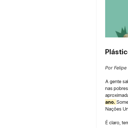
Plásti
Por Felipe
A gente sa
nas pobres
aproxima
ano.
Somen
Nações Uni
É claro, t