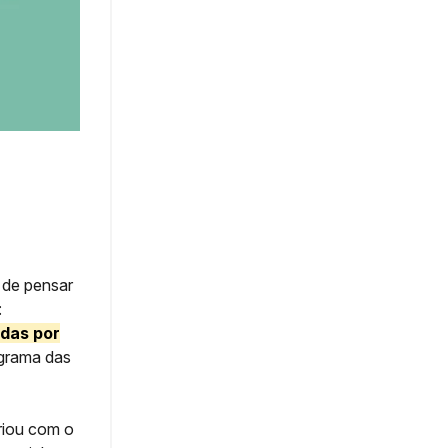
 de pensar
:
idas por
grama das
riou com o