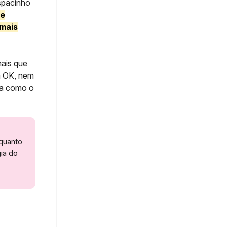
spacinho
de
mais
mais que
va OK, nem
ua como o
 quanto
gia do