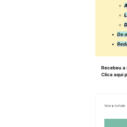
A
L
D
De 
Red
Recebeu a 
Clica aqui 
TECH & FUTURO