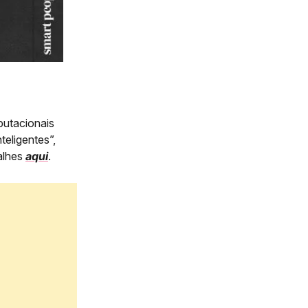
putacionais
teligentes”,
talhes
aqui
.