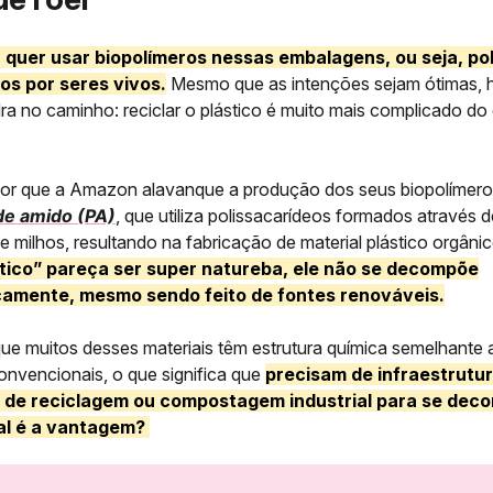
quer usar biopolímeros nessas embalagens, ou seja, po
os por seres vivos.
Mesmo que as intenções sejam ótimas, 
ra no caminho: reciclar o plástico é muito mais complicado do
r que a Amazon alavanque a produção dos seus biopolímero
de amido (PA)
, que utiliza polissacarídeos formados através d
e milhos, resultando na fabricação de material plástico orgâni
stico” pareça ser super natureba, ele não se decompõe
amente, mesmo sendo feito de fontes renováveis.
que muitos desses materiais têm estrutura química semelhante 
convencionais, o que significa que
precisam de infraestrutu
de reciclagem ou compostagem industrial para se deco
al é a vantagem?