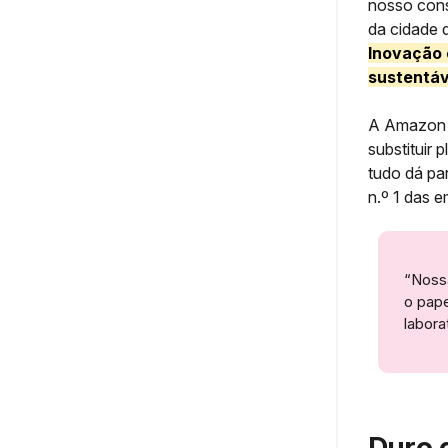
nosso con
da cidade 
Inovação 
sustentáv
A Amazo
substituir 
tudo dá pa
n.º 1 das 
“Nossa
o pape
labora
Duro 