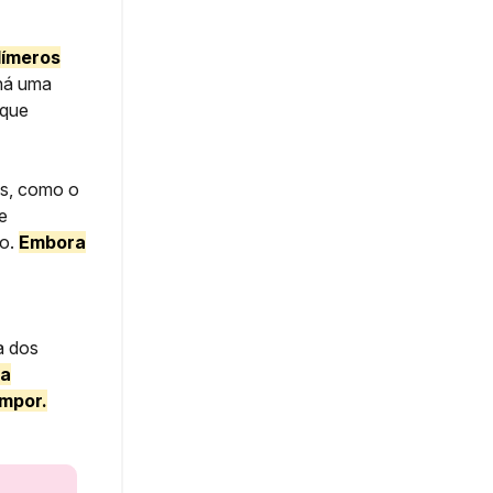
límeros
há uma
 que
s, como o
e
co.
Embora
a dos
ra
mpor.