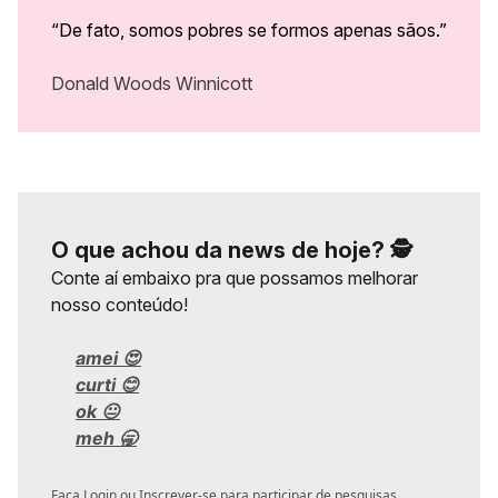
“De fato, somos pobres se formos apenas sãos.”
Donald Woods Winnicott
O que achou da news de hoje? 🕵️
Conte aí embaixo pra que possamos melhorar
nosso conteúdo!
amei 😍
curti 😊
ok 😐
meh 🥱
Faça Login
ou
Inscrever-se
para participar de pesquisas.