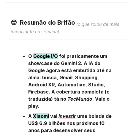
😎
️
Resumão do Brifão
(o que rolou de mais
importante na semana)
O
Google I/O
foi praticamente um
showcase do Gemini 2. A IA do
Google agora está embutida até na
alma: busca, Gmail, Shopping,
Android XR, Automotive, Studio,
Firebase. A cobertura completa (e
traduzida) tá no
TecMundo
. Vale o
play.
A
Xiaomi
vai
investir
uma bolada de
US$ 6,9 bilhões nos próximos 10
anos para desenvolver seus