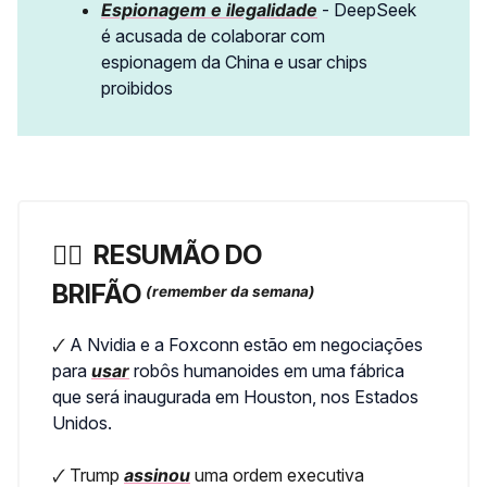
Espionagem e ilegalidade
- DeepSeek
é acusada de colaborar com
espionagem da China e usar chips
proibidos
🏃‍♀️ ️
RESUMÃO DO
BRIFÃO
(remember da semana)
🗸
A Nvidia e a Foxconn estão em negociações
para
usar
robôs humanoides em uma fábrica
que será inaugurada em Houston, nos Estados
Unidos.
🗸
Trump
assinou
uma ordem executiva