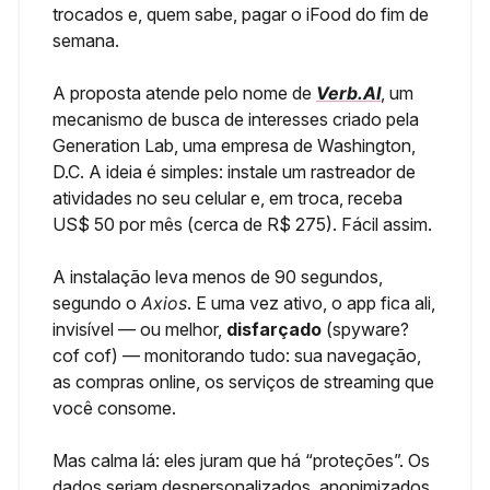
trocados e, quem sabe, pagar o iFood do fim de
semana.
A proposta atende pelo nome de
Verb.AI
, um
mecanismo de busca de interesses criado pela
Generation Lab, uma empresa de Washington,
D.C. A ideia é simples: instale um rastreador de
atividades no seu celular e, em troca, receba
US$ 50 por mês (cerca de R$ 275). Fácil assim.
A instalação leva menos de 90 segundos,
segundo o
Axios
. E uma vez ativo, o app fica ali,
invisível — ou melhor,
disfarçado
(spyware?
cof cof) — monitorando tudo: sua navegação,
as compras online, os serviços de streaming que
você consome.
Mas calma lá: eles juram que há “proteções”. Os
dados seriam despersonalizados, anonimizados