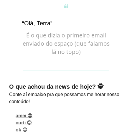
❝
“Olá, Terra”.
É o que dizia o primeiro email
enviado do espaço (que falamos
lá no topo)
O que achou da news de hoje? 🕵️
Conte aí embaixo pra que possamos melhorar nosso
conteúdo!
amei 😍
curti 😊
ok 😐