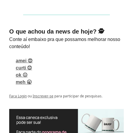
O que achou da news de hoje? 🕵️
Conte aí embaixo pra que possamos melhorar nosso
conteúdo!
amei 😍
curti 😊
ok 😐
meh 🥱
Faça Login
ou
Inscrever-se
para participar de pesquisas.