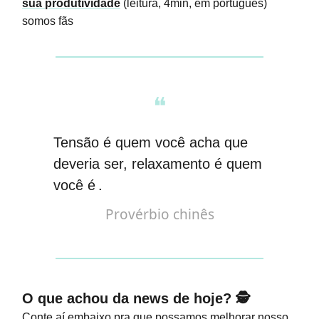
sua produtividade
(leitura, 4min, em português)
somos fãs
❝
Tensão é quem você acha que
deveria ser, relaxamento é quem
você é
.
Provérbio chinês
O que achou da news de hoje? 🕵️
Conte aí embaixo pra que possamos melhorar nosso