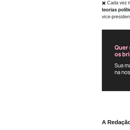
✖️ Cada vez m
teorias polí
vice-presiden
A Redaçã