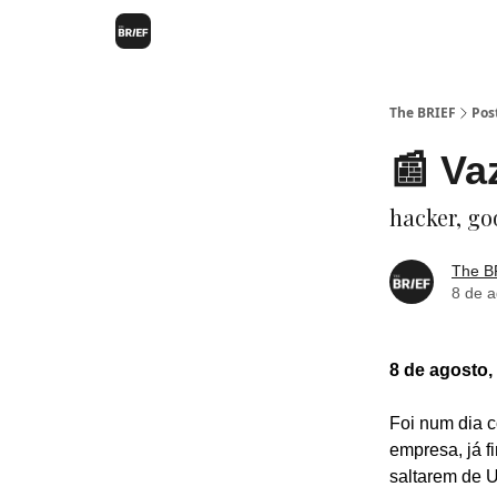
The BRIEF
Pos
📰 Va
hacker, goo
The B
8 de 
8 de agosto,
Foi num dia 
empresa, já f
saltarem de 