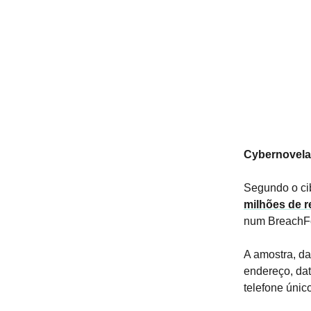
Cybernovela 
Segundo o ci
milhões de r
num BreachFo
A amostra, da
endereço, dat
telefone únic