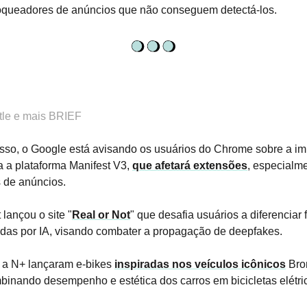
loqueadores de anúncios que não conseguem detectá-los.
ttle e mais BRIEF
sso, o Google está avisando os usuários do Chrome sobre a im
 a plataforma Manifest V3,
que afetará extensões
, especialm
 de anúncios.
t lançou o site "
Real or Not
" que desafia usuários a diferenciar 
das por IA, visando combater a propagação de deepfakes.
e e a N+ lançaram e-bikes
inspiradas nos veículos icônicos
Bro
inando desempenho e estética dos carros em bicicletas elétri