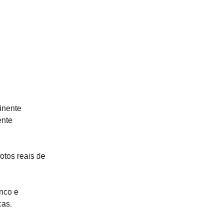
inente
ente
fotos reais de
nco e
cas.