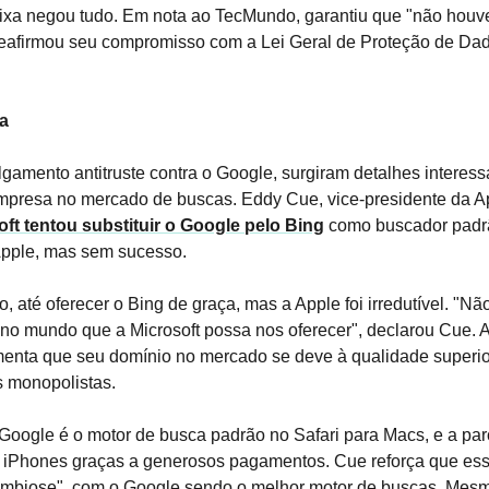
Caixa negou tudo. Em nota ao TecMundo, garantiu que "não hou
reafirmou seu compromisso com a Lei Geral de Proteção de Da
a
lgamento antitruste contra o Google, surgiram detalhes interess
mpresa no mercado de buscas. Eddy Cue, vice-presidente da Ap
oft tentou substituir o Google pelo Bing
como buscador padr
Apple, mas sem sucesso.
o, até oferecer o Bing de graça, mas a Apple foi irredutível. "Nã
 no mundo que a Microsoft possa nos oferecer", declarou Cue. 
enta que seu domínio no mercado se deve à qualidade superior
s monopolistas.
oogle é o motor de busca padrão no Safari para Macs, e a par
 iPhones graças a generosos pagamentos. Cue reforça que es
simbiose", com o Google sendo o melhor motor de buscas. Mes