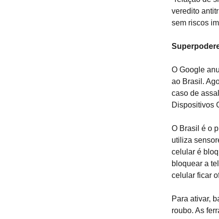
veredito anti
sem riscos im
Superpoder
O Google anu
ao Brasil. Ag
caso de assa
Dispositivos O
O Brasil é o 
utiliza senso
celular é bl
bloquear a te
celular ficar 
Para ativar, 
roubo. As fer