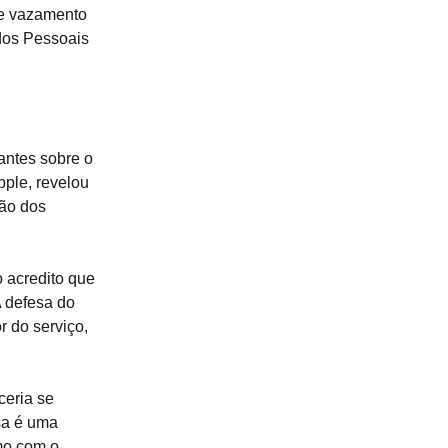
ve vazamento
dos Pessoais
antes sobre o
ple, revelou
ão dos
o acredito que
A defesa do
 do serviço,
ceria se
sa é uma
mo com o