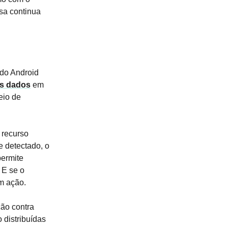
esa continua
 do Android
us dados
em
eio de
 recurso
e detectado, o
permite
 E se o
em ação.
ção contra
 distribuídas