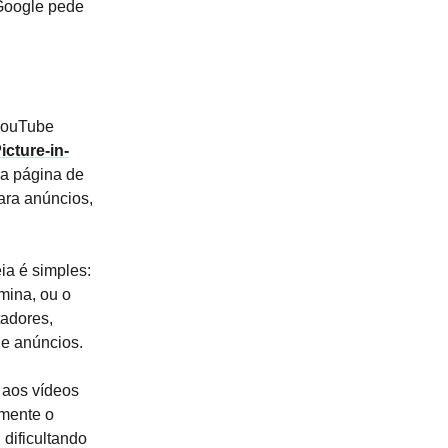
 Google pede
 YouTube
icture-in-
na página de
ara anúncios,
ia é simples:
mina, ou o
tadores,
de anúncios.
 aos vídeos
amente o
 dificultando