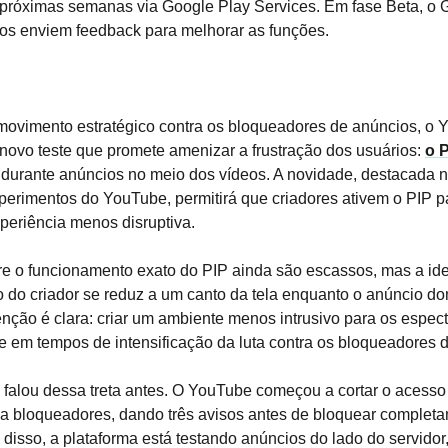
 próximas semanas via Google Play Services. Em fase Beta, o
ios enviem feedback para melhorar as funções.
ovimento estratégico contra os bloqueadores de anúncios, o
ovo teste que promete amenizar a frustração dos usuários:
o P
durante anúncios no meio dos vídeos. A novidade, destacada 
perimentos do YouTube, permitirá que criadores ativem o PIP p
periência menos disruptiva.
e o funcionamento exato do PIP ainda são escassos, mas a ide
 do criador se reduz a um canto da tela enquanto o anúncio do
tenção é clara: criar um ambiente menos intrusivo para os espec
 em tempos de intensificação da luta contra os bloqueadores 
á falou dessa treta antes. O YouTube começou a cortar o acesso
a bloqueadores, dando três avisos antes de bloquear complet
 disso, a plataforma está testando anúncios do lado do servidor,