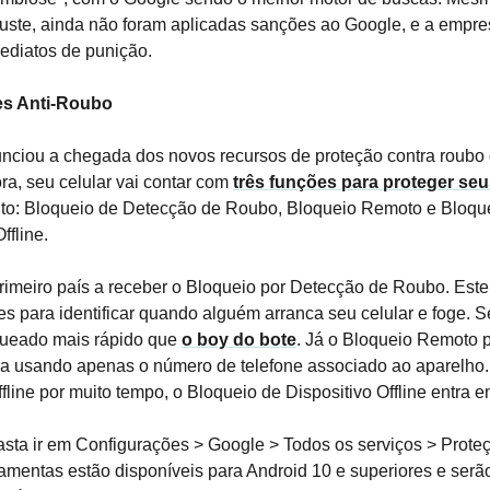
truste, ainda não foram aplicadas sanções ao Google, e a empr
ediatos de punição.
es Anti-Roubo
nciou a chegada dos novos recursos de proteção contra roubo
ora, seu celular vai contar com
três funções para proteger se
lto: Bloqueio de Detecção de Roubo, Bloqueio Remoto e Bloqu
ffline.
primeiro país a receber o Bloqueio por Detecção de Roubo. Este
res para identificar quando alguém arranca seu celular e foge. S
oqueado mais rápido que
o boy do bote
. Já o Bloqueio Remoto 
la usando apenas o número de telefone associado ao aparelho.
offline por muito tempo, o Bloqueio de Dispositivo Offline entra 
basta ir em Configurações > Google > Todos os serviços > Prote
ramentas estão disponíveis para Android 10 e superiores e serão