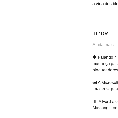
a vida dos b
TL;DR
Ainda mais li
🛑 Falando ni
mudança para
bloqueadores
🖼️ A Microsof
imagens gera
🚴‍♂️ A Ford 
Mustang, comb