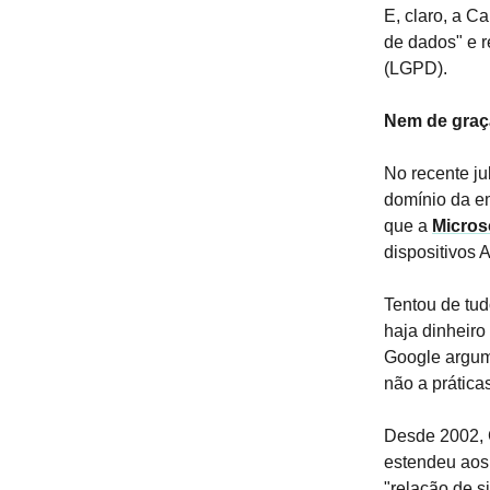
E, claro, a 
de dados" e 
(LGPD).
Nem de graç
No recente ju
domínio da e
que a
Micros
dispositivos 
Tentou de tud
haja dinheiro
Google argum
não a prática
Desde 2002, G
estendeu aos
"relação de 