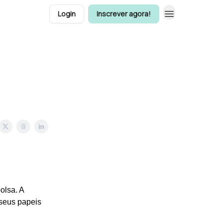
Login
Inscrever agora!
olsa. A
 seus papeis