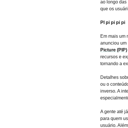
ao longo das
que os usuár
PI pi pi pi pi
Em mais um m
anunciou um n
Picture (PIP)
recursos e ex
tornando a ex
Detalhes sobr
ou o conteúdo
inverso. A in
especialmente
A gente até j
para quem us
usuário. Além