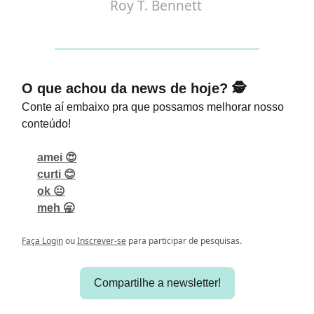
Roy T. Bennett
O que achou da news de hoje? 🕵️
Conte aí embaixo pra que possamos melhorar nosso
conteúdo!
amei 😍
curti 😊
ok 😐
meh 🥱
Faça Login
ou
Inscrever-se
para participar de pesquisas.
Compartilhe a newsletter!