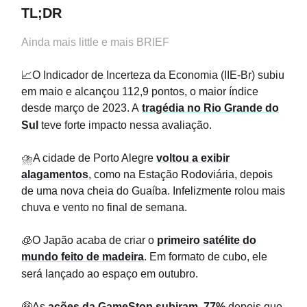
TL;DR
Ainda mais little e mais BRIEF
📈O Indicador de Incerteza da Economia (IIE-Br) subiu
em maio e alcançou 112,9 pontos, o maior índice
desde março de 2023. A
tragédia no Rio Grande do
Sul
teve forte impacto nessa avaliação.
⛈️A cidade de Porto Alegre
voltou a exibir
alagamentos
, como na Estação Rodoviária, depois
de uma nova cheia do Guaíba. Infelizmente rolou mais
chuva e vento no final de semana.
🧊O Japão acaba de criar o
primeiro satélite do
mundo feito de madeira
. Em formato de cubo, ele
será lançado ao espaço em outubro.
🤑As
ações da GameStop subiram 77%
depois que