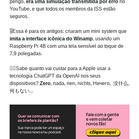
perigo,
era uma simulação transmitida por erro
no
YouTube, e que todos os membros da ISS estão
seguros.
🎚️Essa é para os antigos: criaram um mini system que
imita a interface icônica do Winamp
, usando um
Raspberry Pi 4B com uma tela sensível ao toque de
7,9 polegadas.
🤷‍♀️Sabe quanto vai custar para a Apple usar a
tecnologia ChatGPT da OpenAI nos seus
dispositivos?
Zero
, nada, rien, nichts, Ничего, 没什么,
何もない...