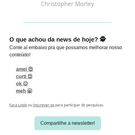
Christopher Morley
O que achou da news de hoje? 🕵️
Conte aí embaixo pra que possamos melhorar nosso
conteúdo!
amei 😍
curti 😊
ok 😐
meh 🥱
Faça Login
ou
Inscrever-se
para participar de pesquisas.
Compartilhe a newsletter!