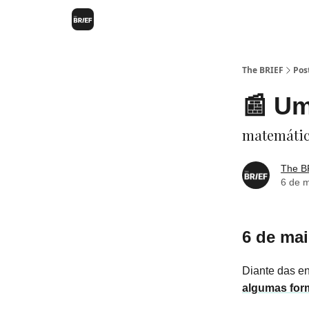
The BRIEF
Pos
📰 U
matemátic
The B
6 de 
6 de ma
Diante das e
algumas form