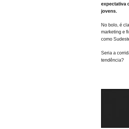
expectativa 
jovens.
No bolo, é cl
marketing e 
como Sudeste 
Seria a corri
tendência?