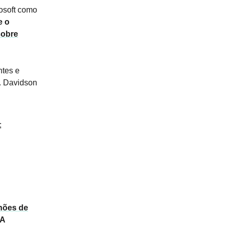
rosoft como
e o
sobre
ntes e
A. Davidson
;
lhões de
A