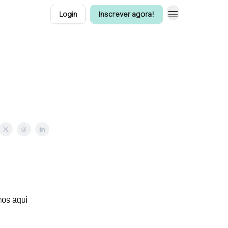
Login
Inscrever agora!
s
mos aqui