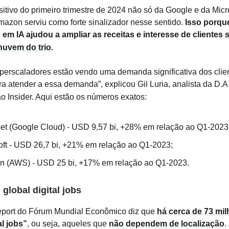
itivo do primeiro trimestre de 2024 não só da Google e da Mic
zon serviu como forte sinalizador nesse sentido.
Isso porqu
 em IA ajudou a ampliar as receitas e interesse de clientes
nuvem do trio
.
iperscaladores estão vendo uma demanda significativa dos clie
ra atender a essa demanda”, explicou Gil Luria, analista da D.
 Insider. Aqui estão os números exatos:
et (Google Cloud) - USD 9,57 bi, +28% em relação ao Q1-2023
oft - USD 26,7 bi, +21% em relação ao Q1-2023;
 (AWS) - USD 25 bi, +17% em relação ao Q1-2023.
 global digital jobs
eport do Fórum Mundial Econômico diz que
há cerca de 73 mi
al jobs”
, ou seja, aqueles que
não dependem de localização
.