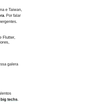
ina e Taiwan,
bra
. Por falar
mergentes.
 Flutter,
ores,
ssa galera
alentos
 big techs
.