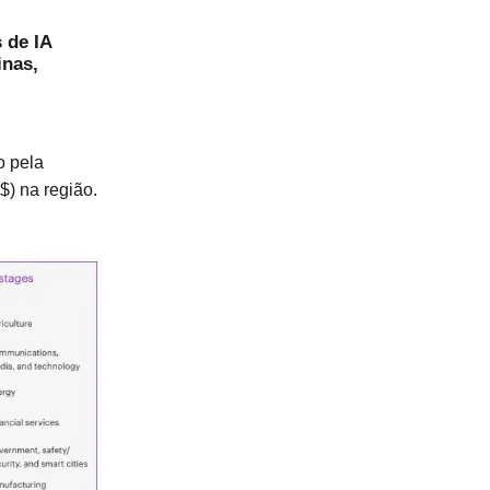
 de IA
inas,
o pela
$) na região.