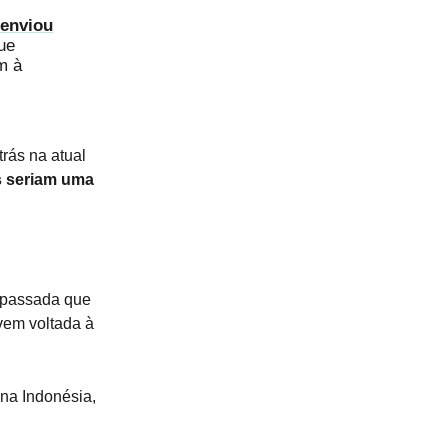
 enviou
ue
m à
trás na atual
s seriam uma
a passada que
uvem voltada à
na Indonésia,