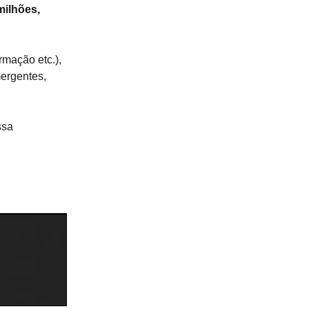
milhões,
rmação etc.),
ergentes,
ssa