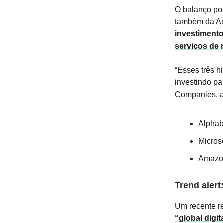
O balanço pos
também da Ama
investimento
serviços de 
“Esses três h
investindo pa
Companies, ao
Alphab
Micros
Amazon
Trend alert:
Um recente r
“global digit