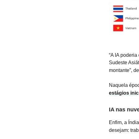
“A IA poderia
Sudeste Asiá
montante”, de
Naquela époc
estágios ini
IA nas nuv
Enfim, a Índi
desejam: tra