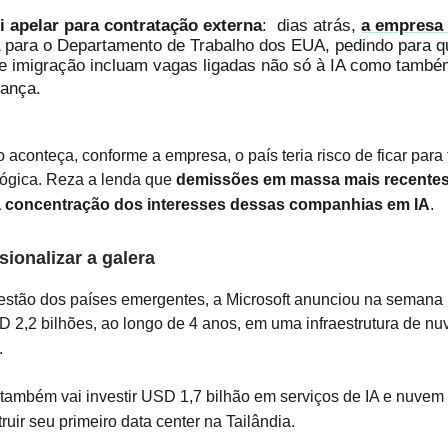
oi apelar para contratação externa
: dias atrás,
a empresa
para o Departamento de Trabalho dos EUA, pedindo para q
de imigração incluam vagas ligadas não só à IA como també
rança.
 aconteça, conforme a empresa, o país teria risco de ficar para 
lógica. Reza a lenda que
demissões em massa mais recente
da concentração dos interesses dessas companhias em IA
.
sionalizar a galera
uestão dos países emergentes, a Microsoft anunciou na seman
SD 2,2 bilhões, ao longo de 4 anos, em uma infraestrutura de n
.
ambém vai investir USD 1,7 bilhão em serviços de IA e nuvem 
ruir seu primeiro data center na Tailândia.