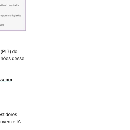
 (PIB) do
ilhões desse
va em
estidores
nuvem e IA.