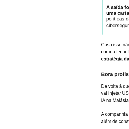
A saída f
uma carta
políticas 
cibersegu
Caso isso não
corrida tecno
estratégia 
Bora profis
De volta à q
vai injetar U
IA na Malásia
A companhia t
além de const