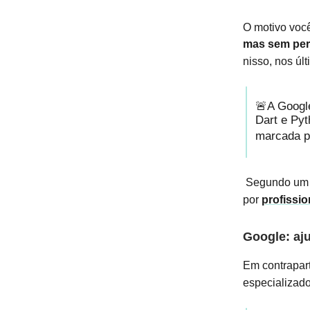
O motivo você
mas sem per
nisso, nos úl
🚨A Google
Dart e Pyt
marcada p
Segundo um d
por
profissio
Google: aju
Em contrapar
especializad