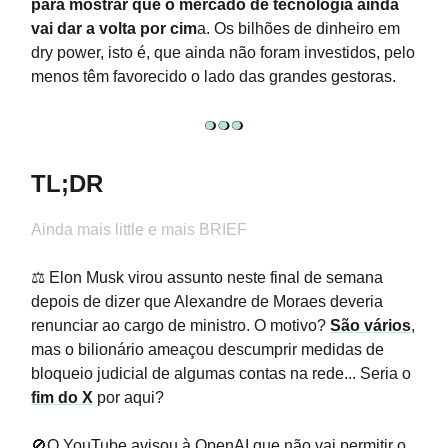
para mostrar que o mercado de tecnologia ainda
vai dar a volta por cim
a. Os bilhões de dinheiro em
dry power, isto é, que ainda não foram investidos, pelo
menos têm favorecido o lado das grandes gestoras.
TL;DR
Ainda mais little e mais BRIEF
⚖️ Elon Musk virou assunto neste final de semana
depois de dizer que Alexandre de Moraes deveria
renunciar ao cargo de ministro. O motivo?
São vários
,
mas o bilionário ameaçou descumprir medidas de
bloqueio judicial de algumas contas na rede... Seria o
fim do X
por aqui?
🚫O YouTube avisou à OpenAI que não vai permitir o