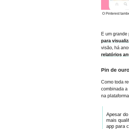
O Pinterest tamb
E um grande p
para visualiz
visão, há ano
relatórios a
Pin de ouro
Como toda re
combinada a 
na plataform
Apesar do 
mais qual
app para c