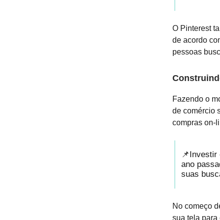
O Pinterest 
de acordo com
pessoas busc
Construind
Fazendo o mov
de comércio s
compras on-l
📌Investir
ano passa
suas busca
No começo de
sua tela para