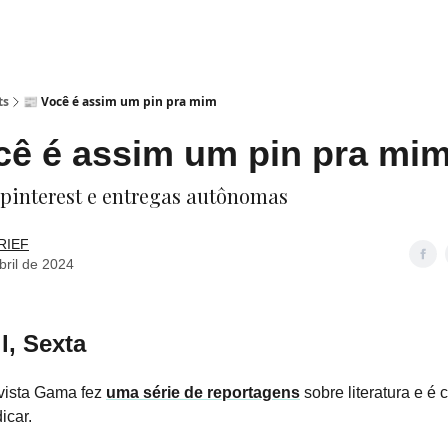
ts
📰 Você é assim um pin pra mim
cê é assim um pin pra mi
, pinterest e entregas autônomas
RIEF
bril de 2024
l, Sexta
evista Gama fez
uma série de reportagens
sobre literatura e é 
icar.