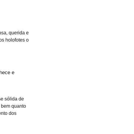
osa, querida e
s holofotes o
nhece e
e sólida de
e bem quanto
ento dos