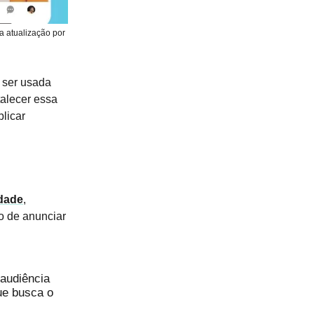
a atualização por
 ser usada
talecer essa
blicar
idade
,
o de anunciar
 audiência
e busca o