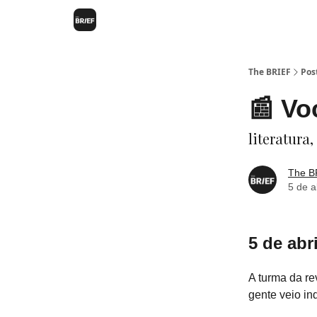
The BRIEF
Pos
📰 Vo
literatura
The B
5 de a
5 de abri
A turma da r
gente veio ind