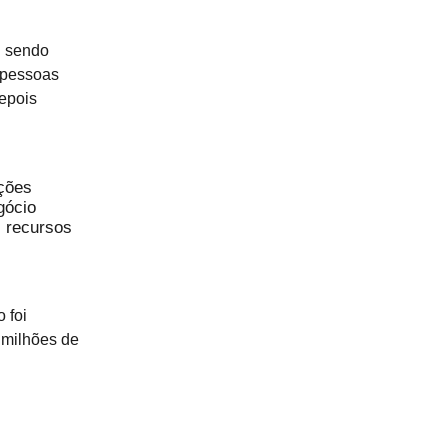
u sendo
s pessoas
depois
ções
gócio
 recursos
 foi
 milhões de