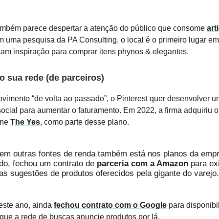
também parece despertar a atenção do público que consome
art
 uma pesquisa da PA Consulting, o local é o primeiro lugar e
am inspiração para comprar itens phynos & elegantes.
o sua rede (de parceiros)
imento “de volta ao passado”, o Pinterest quer desenvolver u
ocial para aumentar o faturamento. Em 2022, a firma adquiriu 
ine
The Yes
, como parte desse plano.
 em outras fontes de renda também está nos planos da emp
do, fechou um contrato de
parceria com a Amazon
para ex
s sugestões de produtos oferecidos pela gigante do varejo.
ste ano, ainda
fechou contrato com o Google
para disponibil
 que a rede de buscas anuncie produtos por lá.