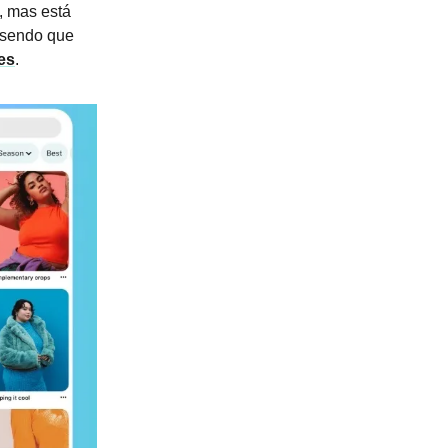
, mas está
, sendo que
es
.