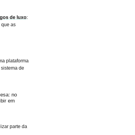
igos de luxo
:
m que as
ma plataforma
o sistema de
resa: no
ibir em
izar parte da