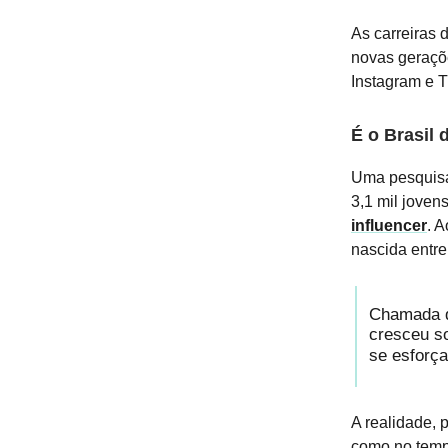
As carreiras 
novas geraçõ
Instagram e T
É o Brasil 
Uma pesquisa 
3,1 mil jove
influencer
. 
nascida entre
Chamada de
cresceu s
se esforça
A realidade, 
como no temp