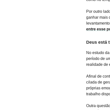
Por outro lad
ganhar mais 
levantamento
entre esse p
Deus está t
No estudo da
período de u
realidade de 
Afinal de con
cilada de ger
próprias emo
trabalho dis
Outra questã