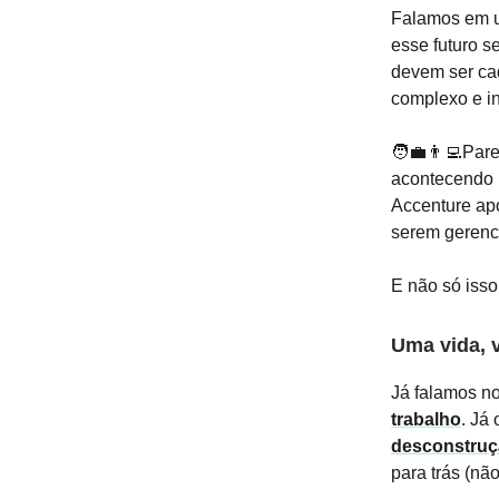
Falamos em u
esse futuro s
devem ser cad
complexo e in
🧑‍💼👨‍💻Par
acontecendo 
Accenture ap
serem gerenc
E não só isso:
Uma vida, v
Já falamos n
trabalho
. Já
desconstruç
para trás (nã