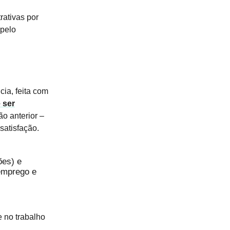
rativas por
 pelo
ia, feita com
 ser
o anterior –
satisfação.
ões) e
emprego e
e no trabalho