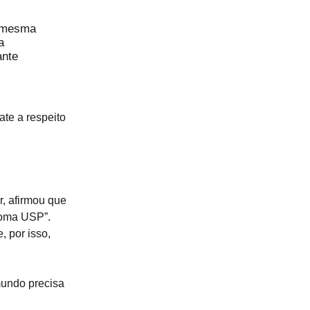
a mesma
a
ante
te a respeito
r, afirmou que
loma USP”.
, por isso,
mundo precisa