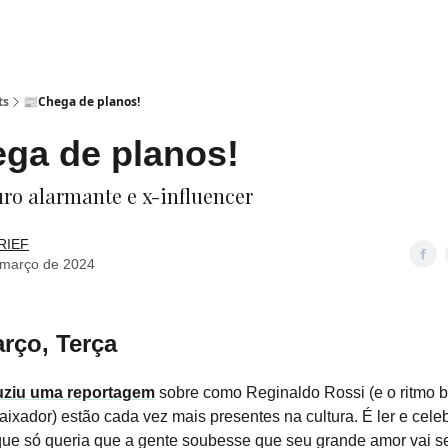
ts
📰Chega de planos!
ga de planos!
uro alarmante e x-influencer
RIEF
 março de 2024
rço, Terça
uziu uma reportagem
sobre como Reginaldo Rossi (e o ritmo b
aixador) estão cada vez mais presentes na cultura. É ler e celeb
ue só queria que a gente soubesse que seu grande amor vai se