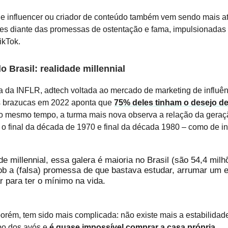
de influencer ou criador de conteúdo também vem sendo mais at
es diante das promessas de ostentação e fama, impulsionadas
ikTok.
do Brasil: realidade millennial
da INFLR, adtech voltada ao mercado de marketing de influênc
ns brazucas em 2022 aponta que
75% deles tinham o desejo de
Ao mesmo tempo, a turma mais nova observa a relação da geraçã
 o final da década de 1970 e final da década 1980 – como de in
 millennial, essa galera é maioria no Brasil (são 54,4 milh
ob a (falsa) promessa de que bastava estudar, arrumar um 
r para ter o mínimo na vida.
porém, tem sido mais complicada: não existe mais a estabilidad
o dos avós e
é quase impossível comprar a casa própria
.