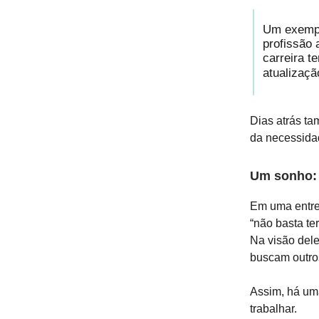
Um exempl
profissão 
carreira t
atualização
Dias atrás t
da necessida
Um sonho: 
Em uma entrev
“não basta t
Na visão del
buscam outros
Assim, há um
trabalhar.