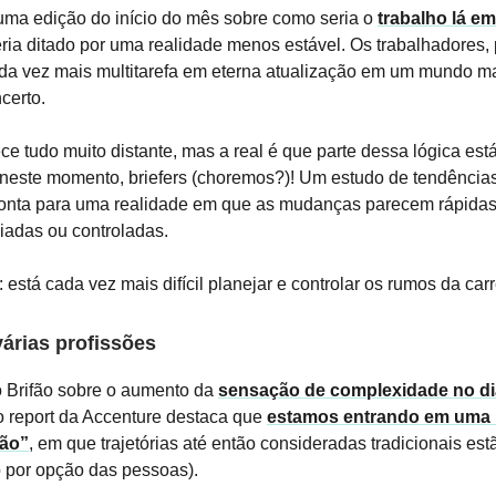
ma edição do início do mês sobre como seria o
trabalho lá e
eria ditado por uma realidade menos estável. Os trabalhadores, 
a vez mais multitarefa em eterna atualização em um mundo mai
certo.
ece tudo muito distante, mas a real é que parte dessa lógica est
neste momento, briefers (choremos?)! Um estudo de tendência
onta para uma realidade em que as mudanças parecem rápidas
iadas ou controladas.
 está cada vez mais difícil planejar e controlar os rumos da carr
árias profissões
o Brifão sobre o aumento da
sensação de complexidade no dia
 o report da Accenture destaca que
estamos entrando em uma 
ão”
, em que trajetórias até então consideradas tradicionais est
o por opção das pessoas).