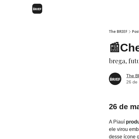
The BRIEF
Pos
📰Che
brega, fut
The B
26 de
26 de ma
A Piauí
prod
ele virou emb
desse ícone q