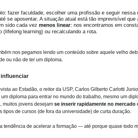
o: fazer faculdade, escolher uma profissão e seguir ness
até se aposentar. A situação atual está tão imprevisível que 
em sido cada vez
menos linear
: nos encontramos em const
 (lifelong learning) ou recalculando a rota.
ambém nos pegamos lendo um conteúdo sobre aquele velho deba
de ou não de ter um diploma.
influenciar
ista ao Estadão, o reitor da USP, Carlos Gilberto Carlotti Junio
er um diploma para entrar no mundo do trabalho, mesmo um dip
e, muitos jovens desejam
se inserir rapidamente no mercado
e
 tipos de cursos (de fora da universidade) de curta duração.
a tendência de acelerar a formação — até porque quase todo 