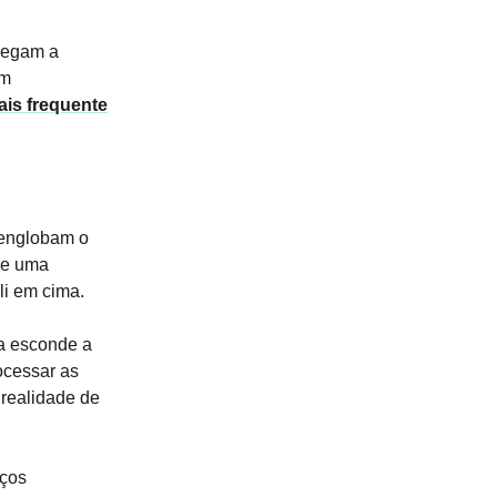
chegam a
um
ais frequente
 englobam o
de uma
li em cima.
ça esconde a
ocessar as
 realidade de
nços