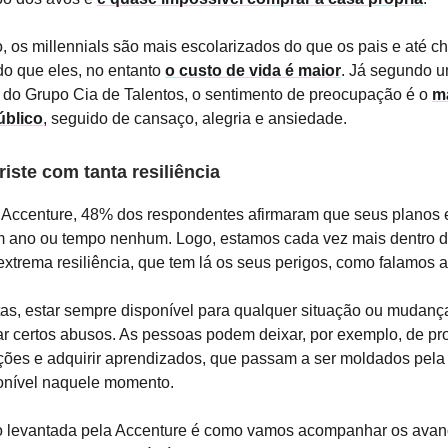
o, os millennials são mais escolarizados do que os pais e até 
do que eles, no entanto
o custo de vida é maior
. Já segundo 
 do Grupo Cia de Talentos, o sentimento de preocupação é o
m
úblico
, seguido de cansaço, alegria e ansiedade.
riste com tanta resiliência
 Accenture, 48% dos respondentes afirmaram que seus planos
m ano ou tempo nenhum. Logo, estamos cada vez mais dentro 
extrema resiliência, que tem lá os seus perigos, como falamos a
tas, estar sempre disponível para qualquer situação ou mudan
ar certos abusos. As pessoas podem deixar, por exemplo, de pr
ções e adquirir aprendizados, que passam a ser moldados pela
ponível naquele momento.
o levantada pela Accenture é como vamos acompanhar os ava