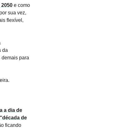
m 2050
e como
por sua vez,
s flexível,
á
s da
 demais para
eira.
 a dia de
“década de
ão ficando