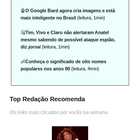
🤖
O Google Bard agora cria imagens e está
mais inteligente no Brasil
(leitura, 1min)
🤐
Tim, Vivo e Claro não alertaram Anatel
mesmo sabendo de possível ataque espião,
diz jorna
l (leitura, 1min)
👶
Conheça o significado de oito nomes
populares nos anos 80
(leitura, 4min)
Top Redação Recomenda
Os links mais clicados por vocês na semana