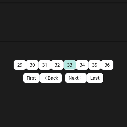
29
30
31
32
33
34
35
36
First
Back
Next
Last