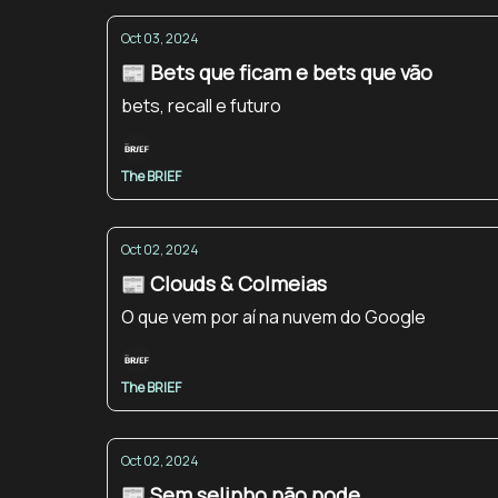
Oct 03, 2024
📰 Bets que ficam e bets que vão
bets, recall e futuro
The BRIEF
Oct 02, 2024
📰 Clouds & Colmeias
O que vem por aí na nuvem do Google
The BRIEF
Oct 02, 2024
📰 Sem selinho não pode