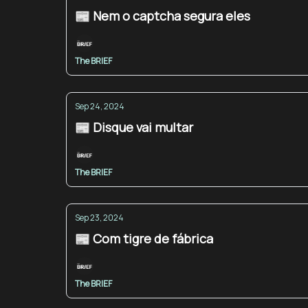
📰 Nem o captcha segura eles
The BRIEF
Sep 24, 2024
📰 Disque vai multar
The BRIEF
Sep 23, 2024
📰 Com tigre de fábrica
The BRIEF