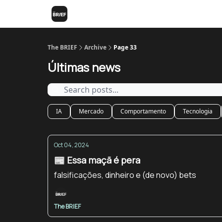
The BRIEF
Archive
Page 33
Últimas news
IA
Mercado
Comportamento
Tecnologia
Oct 04, 2024
📰 Essa maçã é pera
falsificações, dinheiro e (de novo) bets
The BRIEF