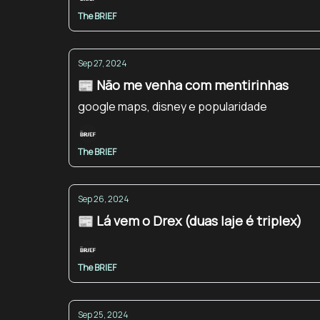
The BRIEF
Sep 27, 2024
📰 Não me venha com mentirinhas
google maps, disney e popularidade
The BRIEF
Sep 26, 2024
📰 Lá vem o Drex (duas laje é triplex)
The BRIEF
Sep 25, 2024