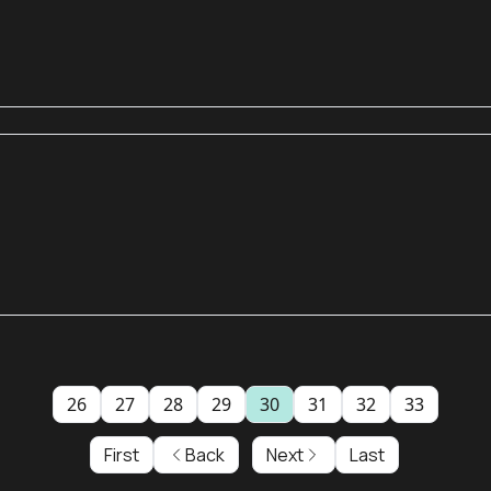
26
27
28
29
30
31
32
33
First
Back
Next
Last