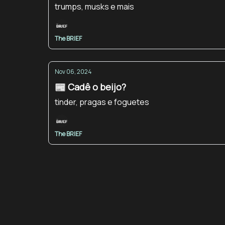
trumps, musks e mais
The BRIEF
Nov 06, 2024
📰 Cadê o beijo?
tinder, pragas e foguetes
The BRIEF