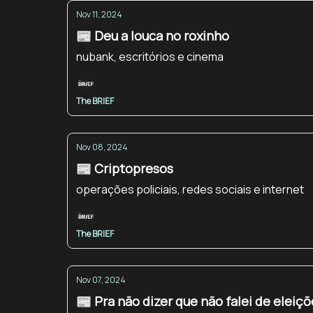
Nov 11, 2024
📰 Deu a louca no roxinho
nubank, escritórios e cinema
The BRIEF
Nov 08, 2024
📰 Criptopresos
operações policiais, redes sociais e internet
The BRIEF
Nov 07, 2024
📰 Pra não dizer que não falei de eleiço