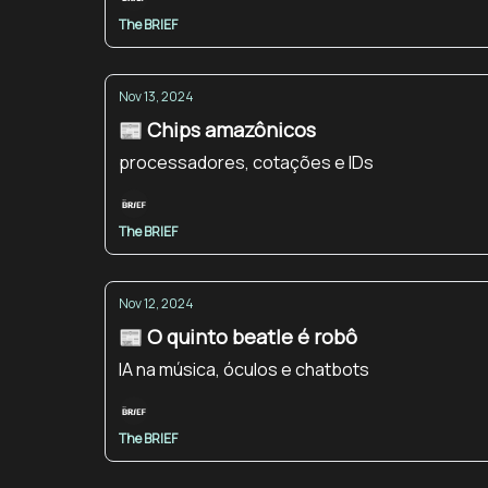
The BRIEF
Nov 13, 2024
📰 Chips amazônicos
processadores, cotações e IDs
The BRIEF
Nov 12, 2024
📰 O quinto beatle é robô
IA na música, óculos e chatbots
The BRIEF