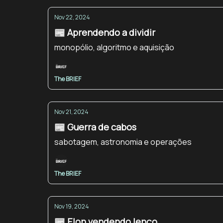
Nov 22, 2024
📰 Aprendendo a dividir
monopólio, algoritmo e aquisição
The BRIEF
Nov 21, 2024
📰 Guerra de cabos
sabotagem, astronomia e operações
The BRIEF
Nov 19, 2024
📰 Elon vendendo lenço