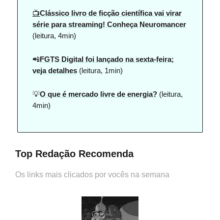
📺
Clássico livro de ficção científica vai virar
série para streaming! Conheça Neuromancer
(leitura, 4min)
📲
FGTS Digital foi lançado na sexta-feira;
veja detalhes
(leitura, 1min)
💡
O que é mercado livre de energia?
(leitura,
4min)
Top Redação Recomenda
Os links mais clicados por vocês na semana