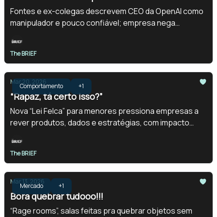
Fontes e ex-colegas descrevem CEO da OpenAI como
manipulador e pouco confiável; empresa nega
acusações e vive nova fase de tensão interna.
The BRIEF
Mar 20, 2026
Comportamento
+1
“Rapaz, tá certo isso?”
Nova “Lei Felca” para menores pressiona empresas a
rever produtos, dados e estratégias, com impacto
direto em apps, jogos e redes sociais.
The BRIEF
Mar 13, 2026
Mercado
+1
Bora quebrar tudooo!!!
“Rage rooms”, salas feitas pra quebrar objetos sem