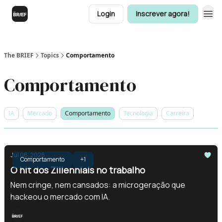
Login
Inscrever agora!
The BRIEF
Topics
Comportamento
Comportamento
IA
Mercado
Comportamento
Tecnologia
Carreira
Jul 06, 2026
Comportamento
+1
O hit dos Zillennials no trabalho
Nem cringe, nem cansados: a microgeração que
hackeou o mercado com IA.