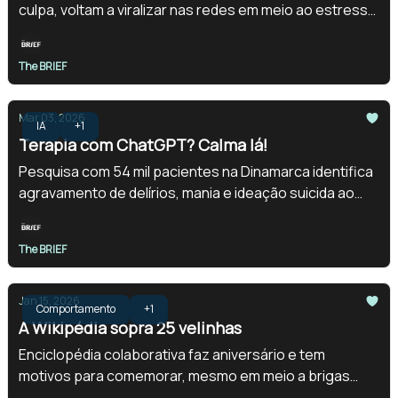
culpa, voltam a viralizar nas redes em meio ao estresse
no trabalho.
The BRIEF
Mar 03, 2026
IA
+1
Terapia com ChatGPT? Calma lá!
Pesquisa com 54 mil pacientes na Dinamarca identifica
agravamento de delírios, mania e ideação suicida ao
usar o chatbot como terapeuta.
The BRIEF
Jan 15, 2026
Comportamento
+1
A Wikipédia sopra 25 velinhas
Enciclopédia colaborativa faz aniversário e tem
motivos para comemorar, mesmo em meio a brigas
com IAs.