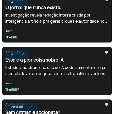
IA
+1
O jornal que nunca existiu
Investigação revela redação inteira criada por
inteligência artificial pra gerar cliques e autoridade no
Google.
The BRIEF
Apr 28, 2026
IA
+1
Essa é a pior coisa sobre IA
Estudos mostram que uso de IA pode aumentar carga
mental e levar ao esgotamento no trabalho, invertendo
promessa de produtividade.
The BRIEF
Apr 08, 2026
Mercado
+1
Sam Altman é sociopata?