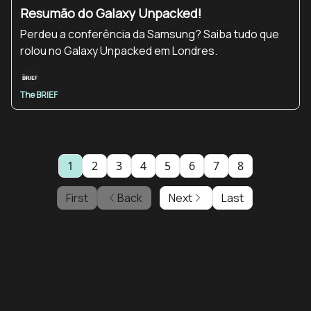
Resumão do Galaxy Unpacked!
Perdeu a conferência da Samsung? Saiba tudo que
rolou no Galaxy Unpacked em Londres.
The BRIEF
1
2
3
4
5
6
7
8
First
Back
Next
Last