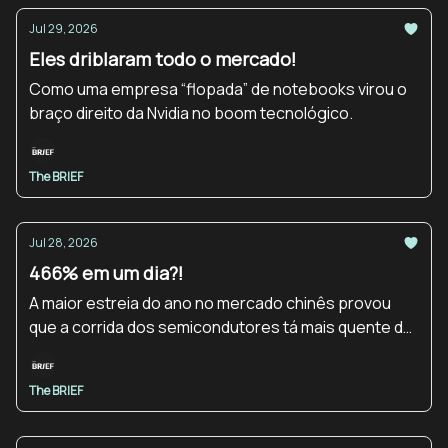
Jul 29, 2026
Eles driblaram todo o mercado!
Como uma empresa “flopada” de notebooks virou o
braço direito da Nvidia no boom tecnológico.
The BRIEF
Jul 28, 2026
466% em um dia?!
A maior estreia do ano no mercado chinês provou
que a corrida dos semicondutores tá mais quente do
que nunca.
The BRIEF