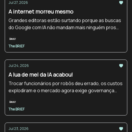
Jul 27, 2026
A internet morreu mesmo
Grandes editoras estão surtando porque as buscas
do Google com IA não mandam mais ninguém pros
sites e a briga sobre o futuro da internet está
pegando fogo.
The BRIEF
Jul 24, 2026
A lua de mel da IA acabou!
Trocar funcionários por robôs deu errado, os custos
explodiram e o mercado agora exige governança
imediata.
The BRIEF
Jul 23, 2026