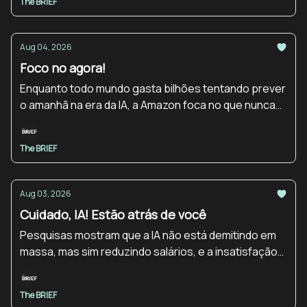
The BRIEF
Aug 04, 2026
Foco no agora!
Enquanto todo mundo gasta bilhões tentando prever
o amanhã na era da IA, a Amazon foca no que nunca
vai mudar pra continuar no topo do jogo.
The BRIEF
Aug 03, 2026
Cuidado, IA! Estão atrás de você
Pesquisas mostram que a IA não está demitindo em
massa, mas sim reduzindo salários, e a insatisfação
já virou boicote e sabotagem silenciosa no
escritório.
The BRIEF