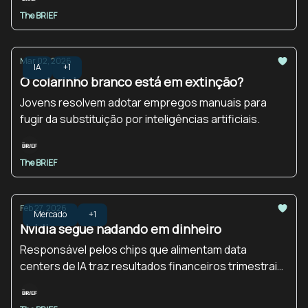
The BRIEF
Mar 02, 2026
IA
+1
O colarinho branco está em extinção?
Jovens resolvem adotar empregos manuais para
fugir da substituição por inteligências artificiais.
The BRIEF
Feb 27, 2026
Mercado
+1
Nvidia segue nadando em dinheiro
Responsável pelos chips que alimentam data
centers de IA traz resultados financeiros trimestrais
acima até mesmo da expectativa já alta do mercado.