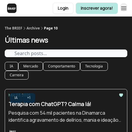
Login
Inscrever agora!
The BRIEF
Archive
Page 10
Últimas news
IA
Mercado
Comportamento
Tecnologia
Carreira
Mar 03, 2026
IA
+1
Terapia com ChatGPT? Calma lá!
Pesquisa com 54 mil pacientes na Dinamarca
identifica agravamento de delírios, mania e ideação
suicida ao usar o chatbot como terapeuta.