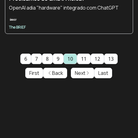
OpenAI adia "hardware" integrado com ChatGPT
The BRIEF
6
7
8
9
10
11
12
13
First
Back
Next
Last