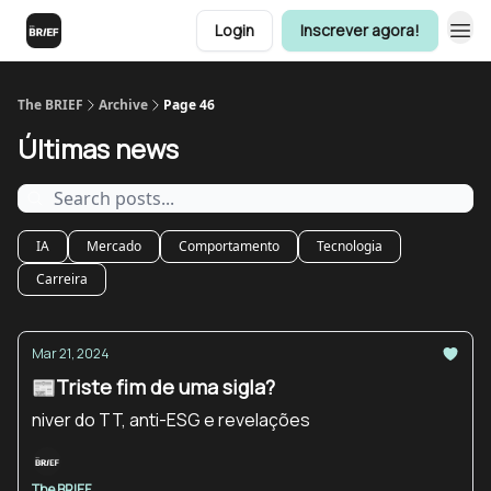
Login
Inscrever agora!
The BRIEF
Archive
Page 46
Últimas news
IA
Mercado
Comportamento
Tecnologia
Carreira
Mar 21, 2024
📰Triste fim de uma sigla?
niver do TT, anti-ESG e revelações
The BRIEF