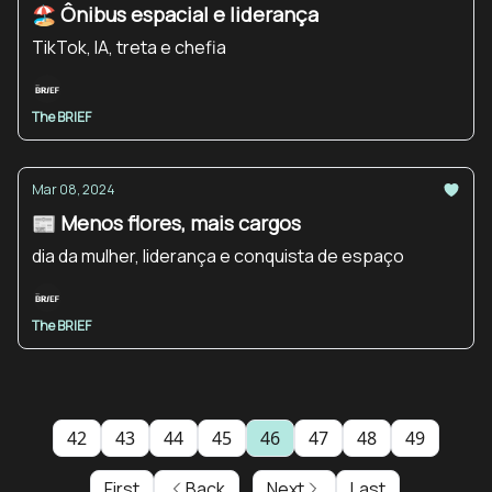
🏖️ Ônibus espacial e liderança
TikTok, IA, treta e chefia
The BRIEF
Mar 08, 2024
📰 Menos flores, mais cargos
dia da mulher, liderança e conquista de espaço
The BRIEF
42
43
44
45
46
47
48
49
First
Back
Next
Last