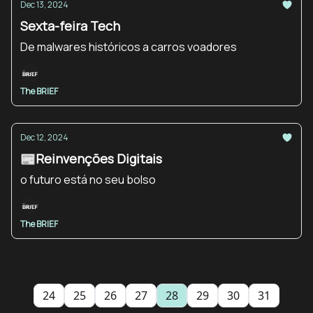
Dec 13, 2024
Sexta-feira Tech
De malwares históricos a carros voadores
The BRIEF
Dec 12, 2024
📰Reinvenções Digitais
o futuro está no seu bolso
The BRIEF
24
25
26
27
28
29
30
31