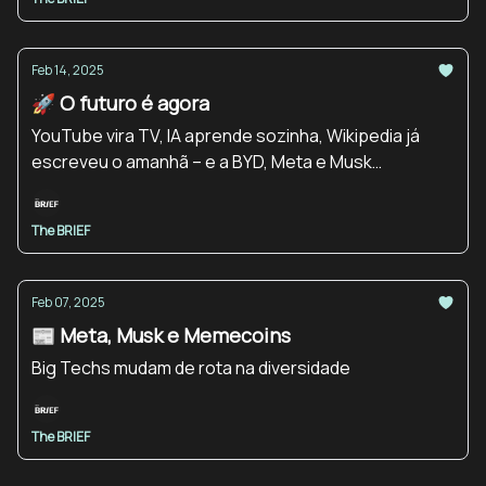
Feb 14, 2025
🚀 O futuro é agora
YouTube vira TV, IA aprende sozinha, Wikipedia já
escreveu o amanhã – e a BYD, Meta e Musk
redefinem o jogo.
The BRIEF
Feb 07, 2025
📰 Meta, Musk e Memecoins
Big Techs mudam de rota na diversidade
The BRIEF