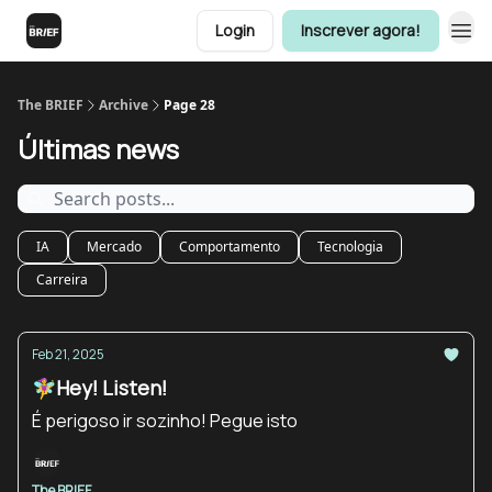
Login
Inscrever agora!
The BRIEF
Archive
Page 28
Últimas news
IA
Mercado
Comportamento
Tecnologia
Carreira
Feb 21, 2025
🧚‍♀️Hey! Listen!
É perigoso ir sozinho! Pegue isto
The BRIEF